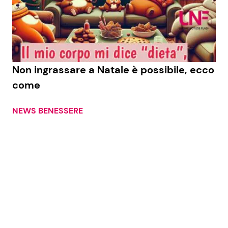
Seguici
Non ingrassare a Natale è possibile, ecco
come
Info
NEWS BENESSERE
Chi siamo
Disclaimer e Privacy
Redazione
Contattaci
Pubblicità
Privacy Policy