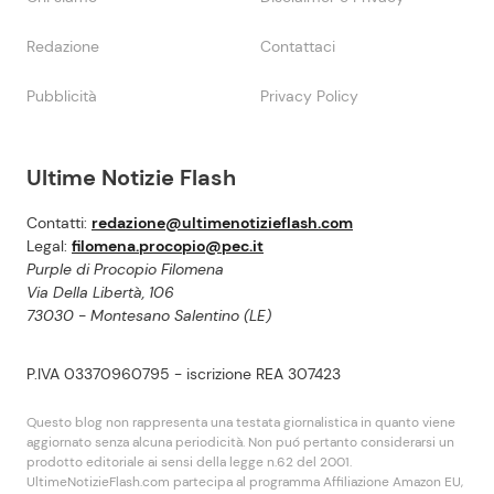
Redazione
Contattaci
Pubblicità
Privacy Policy
Ultime Notizie Flash
Contatti:
redazione@ultimenotizieflash.com
Legal:
filomena.procopio@pec.it
Purple di Procopio Filomena
Via Della Libertà, 106
73030 - Montesano Salentino (LE)
P.IVA 03370960795 - iscrizione REA 307423
Questo blog non rappresenta una testata giornalistica in quanto viene
aggiornato senza alcuna periodicità. Non puó pertanto considerarsi un
prodotto editoriale ai sensi della legge n.62 del 2001.
UltimeNotizieFlash.com partecipa al programma Affiliazione Amazon EU,