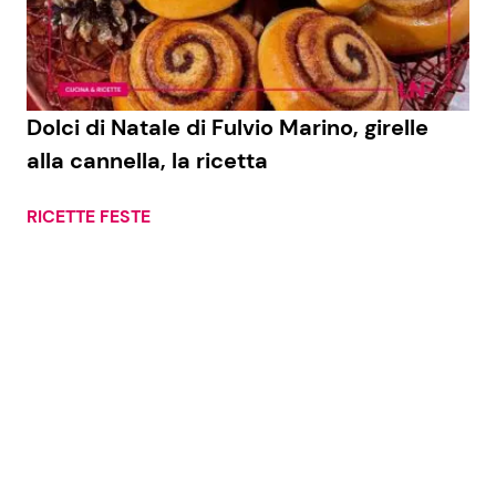
Economia
Fiction e Serie TV
Persone Scomparse
Programmi TV
Dolci di Natale di Fulvio Marino, girelle
Politica
Reality e Talent
alla cannella, la ricetta
Soap Opera
RICETTE FESTE
ShowBiz
Social News
News Cinema
News dal mondo
News Musica
News Spettacolo