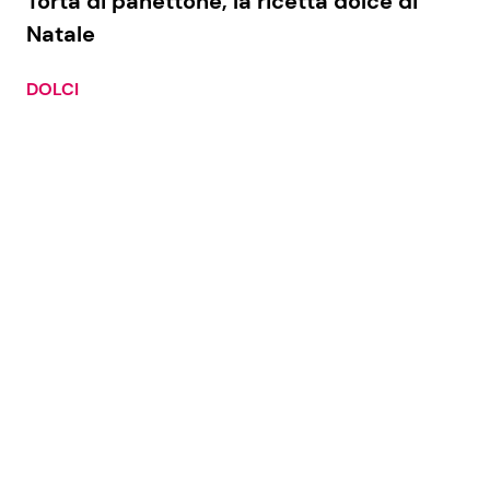
Torta di panettone, la ricetta dolce di
Natale
DOLCI