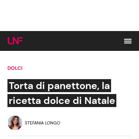
Vai al contenuto
DOLCI
Cerca:
Torta di panettone, la
News e Cronaca
Gossip e TV
ricetta dolce di Natale
Attualità Italiana
Bellezze VIP
STEFANIA LONGO
Dal Mondo
Coppie VIP