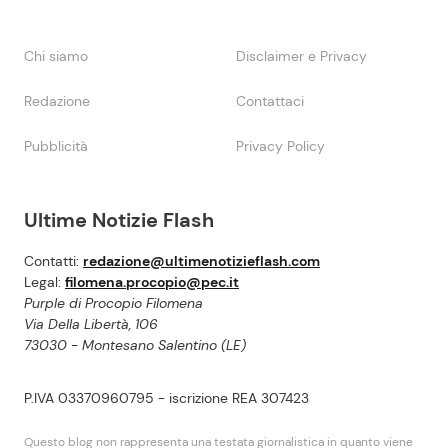
Chi siamo
Disclaimer e Privacy
Redazione
Contattaci
Pubblicità
Privacy Policy
Ultime Notizie Flash
Contatti:
redazione@ultimenotizieflash.com
Legal:
filomena.procopio@pec.it
Purple di Procopio Filomena
Via Della Libertà, 106
73030 - Montesano Salentino (LE)
P.IVA 03370960795 - iscrizione REA 307423
Questo blog non rappresenta una testata giornalistica in quanto viene