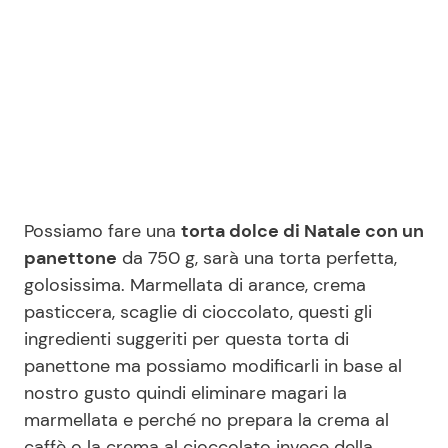
Benessere
Cucina e Ricette
Casa
Consigli di Cucina
Moda e Style
Dolci
Mondo Mamma
Le Ricette in TV
Possiamo fare una
torta dolce di Natale con un
News benessere
Primi Piatti
panettone
da 750 g, sarà una torta perfetta,
golosissima. Marmellata di arance, crema
Salute
pasticcera, scaglie di cioccolato, questi gli
Ricette Facili e Veloci
ingredienti suggeriti per questa torta di
panettone ma possiamo modificarli in base al
Viaggi e Turismo
Ricette Feste
nostro gusto quindi eliminare magari la
marmellata e perché no prepara la crema al
Festività
Ricette per Bambini
caffè o la crema al cioccolato invece della