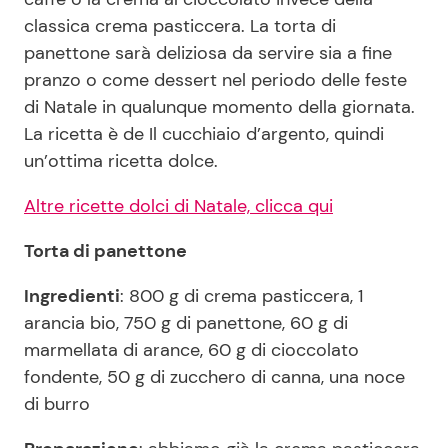
classica crema pasticcera. La torta di
panettone sarà deliziosa da servire sia a fine
Seguici
pranzo o come dessert nel periodo delle feste
di Natale in qualunque momento della giornata.
La ricetta è de Il cucchiaio d’argento, quindi
un’ottima ricetta dolce.
Info
Altre ricette dolci di Natale, clicca qui
Chi siamo
Torta di panettone
Disclaimer e Privacy
Ingredienti
: 800 g di crema pasticcera, 1
Redazione
arancia bio, 750 g di panettone, 60 g di
Contattaci
marmellata di arance, 60 g di cioccolato
Pubblicità
fondente, 50 g di zucchero di canna, una noce
di burro
Privacy Policy