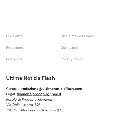
Chi siamo
Disclaimer e Privacy
Redazione
Contattaci
Pubblicità
Privacy Policy
Ultime Notizie Flash
Contatti:
redazione@ultimenotizieflash.com
Legal:
filomena.procopio@pec.it
Purple di Procopio Filomena
Via Della Libertà, 106
73030 - Montesano Salentino (LE)