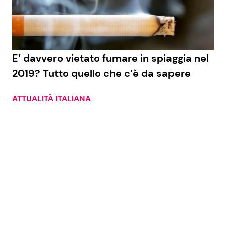
Economia
Fiction e Serie TV
Persone Scomparse
Programmi TV
E’ davvero vietato fumare in spiaggia nel
Politica
Reality e Talent
2019? Tutto quello che c’è da sapere
Soap Opera
ATTUALITÀ ITALIANA
ShowBiz
Social News
News Cinema
News dal mondo
News Musica
News Spettacolo