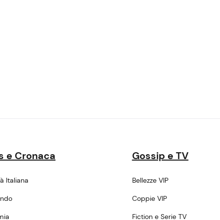
s e Cronaca
Gossip e TV
tà Italiana
Bellezze VIP
ondo
Coppie VIP
mia
Fiction e Serie TV