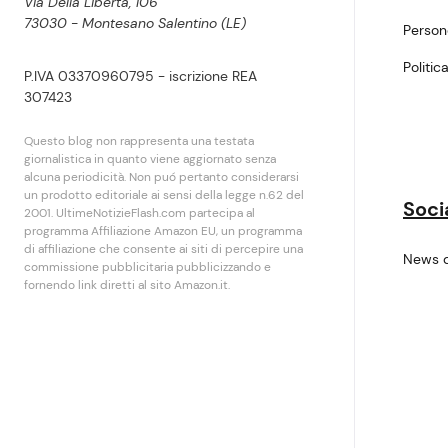
Via Della Libertà, 106
73030 - Montesano Salentino (LE)
Perso
Politic
P.IVA 03370960795 - iscrizione REA
307423
Questo blog non rappresenta una testata
giornalistica in quanto viene aggiornato senza
alcuna periodicità. Non puó pertanto considerarsi
un prodotto editoriale ai sensi della legge n.62 del
Soci
2001. UltimeNotizieFlash.com partecipa al
programma Affiliazione Amazon EU, un programma
di affiliazione che consente ai siti di percepire una
News 
commissione pubblicitaria pubblicizzando e
fornendo link diretti al sito Amazon.it.