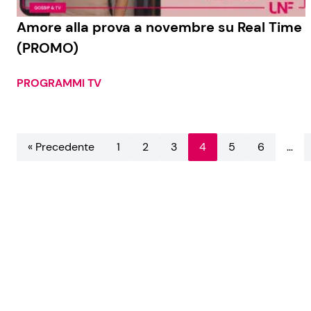
Amore alla prova a novembre su Real Time
(PROMO)
PROGRAMMI TV
« Precedente
1
2
3
4
5
6
…