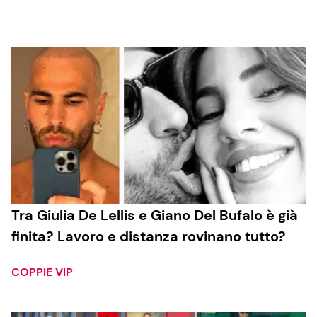
Cucina e Ricette
Consigli di Cucina
Dolci
Le Ricette in TV
Primi Piatti
Tra Giulia De Lellis e Giano Del Bufalo è già
finita? Lavoro e distanza rovinano tutto?
Ricette Facili e Veloci
Ricette Feste
COPPIE VIP
Ricette per Bambini