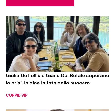
Soap Opera
Social News
Benessere
News dal mondo
Casa
Moda e Style
Mondo Mamma
News benessere
Giulia De Lellis e Giano Del Bufalo superano
la crisi, lo dice la foto della suocera
Salute
Viaggi e Turismo
COPPIE VIP
Festività