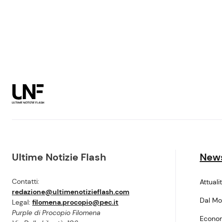
Ultime Notizie Flash
New
Contatti:
Attuali
redazione@ultimenotizieflash.com
Dal M
Legal:
filomena.procopio@pec.it
Purple di Procopio Filomena
Econo