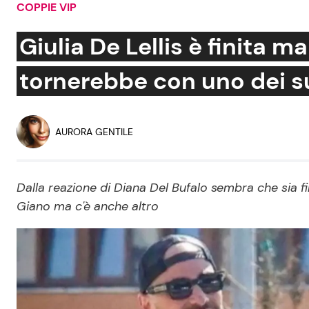
COPPIE VIP
Soap Opera
Giulia De Lellis è finita m
tornerebbe con uno dei su
Social News
Benessere
News dal mondo
Casa
AURORA GENTILE
Moda e Style
Mondo Mamma
Dalla reazione di Diana Del Bufalo sembra che sia fin
Giano ma c'è anche altro
News benessere
Salute
Viaggi e Turismo
Festività