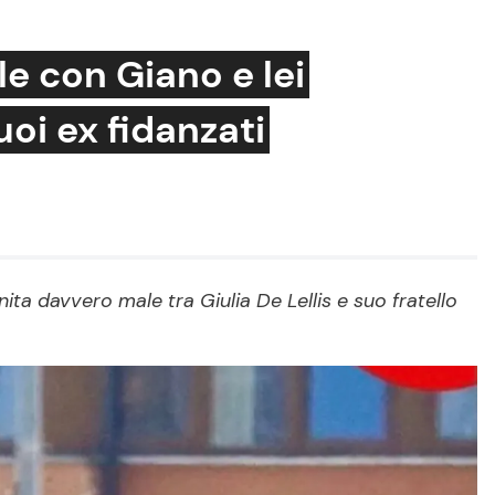
ale con Giano e lei
oi ex fidanzati
Cucina e Ricette
Consigli di Cucina
Dolci
Le Ricette in TV
ita davvero male tra Giulia De Lellis e suo fratello
Primi Piatti
Ricette Facili e Veloci
Ricette Feste
Ricette per Bambini