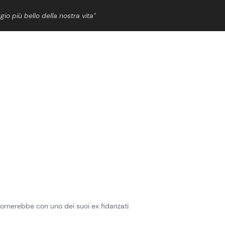
gio più bello della nostra vita”
ShowBiz
News Cinema
News Musica
News Spettacolo
i tornerebbe con uno dei suoi ex fidanzati