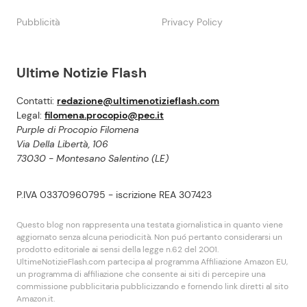
Pubblicità
Privacy Policy
Ultime Notizie Flash
Contatti:
redazione@ultimenotizieflash.com
Legal:
filomena.procopio@pec.it
Purple di Procopio Filomena
Via Della Libertà, 106
73030 - Montesano Salentino (LE)
P.IVA 03370960795 - iscrizione REA 307423
Questo blog non rappresenta una testata giornalistica in quanto viene
aggiornato senza alcuna periodicità. Non puó pertanto considerarsi un
prodotto editoriale ai sensi della legge n.62 del 2001.
UltimeNotizieFlash.com partecipa al programma Affiliazione Amazon EU,
un programma di affiliazione che consente ai siti di percepire una
commissione pubblicitaria pubblicizzando e fornendo link diretti al sito
Amazon.it.