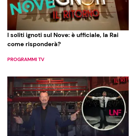
Economia
Fiction e Serie TV
Persone Scomparse
Programmi TV
I soliti ignoti sul Nove: è ufficiale, la Rai
Politica
Reality e Talent
come risponderà?
Soap Opera
PROGRAMMI TV
ShowBiz
Social News
News Cinema
News dal mondo
News Musica
News Spettacolo