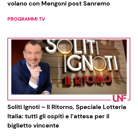
volano con Mengoni post Sanremo
PROGRAMMI TV
Seguici
Info
Chi siamo
Disclaimer e Privacy
Redazione
Contattaci
Soliti Ignoti – Il Ritorno, Speciale Lotteria
Pubblicità
Italia: tutti gli ospiti e l’attesa per il
biglietto vincente
Privacy Policy