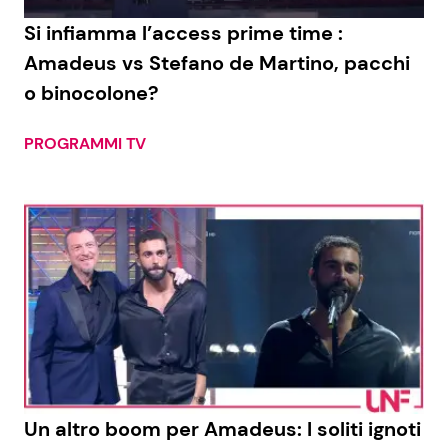
Si infiamma l’access prime time :
Benessere
Cucina e Ricette
Amadeus vs Stefano de Martino, pacchi
Casa
Consigli di Cucina
o binocolone?
Moda e Style
Dolci
PROGRAMMI TV
Mondo Mamma
Le Ricette in TV
News benessere
Primi Piatti
Salute
Ricette Facili e Veloci
Viaggi e Turismo
Ricette Feste
Festività
Ricette per Bambini
Un altro boom per Amadeus: I soliti ignoti