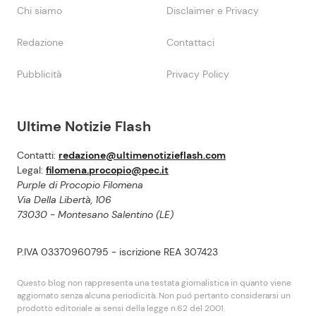
Chi siamo
Disclaimer e Privacy
Redazione
Contattaci
Pubblicità
Privacy Policy
Ultime Notizie Flash
Contatti:
redazione@ultimenotizieflash.com
Legal:
filomena.procopio@pec.it
Purple di Procopio Filomena
Via Della Libertà, 106
73030 - Montesano Salentino (LE)
P.IVA 03370960795 - iscrizione REA 307423
Questo blog non rappresenta una testata giornalistica in quanto viene
aggiornato senza alcuna periodicità. Non puó pertanto considerarsi un
prodotto editoriale ai sensi della legge n.62 del 2001.