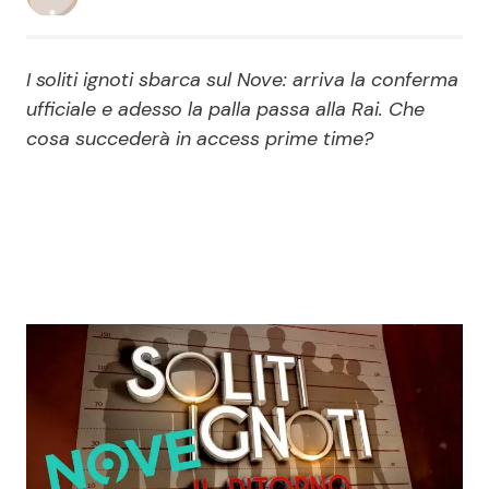
Economia
Fiction e Serie TV
I soliti ignoti sbarca sul Nove: arriva la conferma
Persone Scomparse
Programmi TV
ufficiale e adesso la palla passa alla Rai. Che
cosa succederà in access prime time?
Politica
Reality e Talent
Soap Opera
ShowBiz
Social News
News Cinema
News dal mondo
News Musica
News Spettacolo