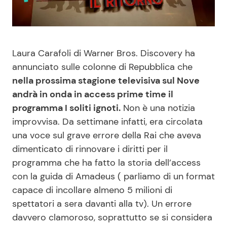
Benessere
Cucina e Ricette
Casa
Consigli di Cucina
Laura Carafoli di Warner Bros. Discovery ha
annunciato sulle colonne di Repubblica che
Moda e Style
Dolci
nella prossima stagione televisiva sul Nove
andrà in onda in access prime time il
Mondo Mamma
Le Ricette in TV
programma I soliti ignoti.
Non è una notizia
improvvisa. Da settimane infatti, era circolata
News benessere
Primi Piatti
una voce sul grave errore della Rai che aveva
dimenticato di rinnovare i diritti per il
Salute
Ricette Facili e Veloci
programma che ha fatto la storia dell’access
con la guida di Amadeus ( parliamo di un format
Viaggi e Turismo
Ricette Feste
capace di incollare almeno 5 milioni di
spettatori a sera davanti alla tv). Un errore
Festività
Ricette per Bambini
davvero clamoroso, soprattutto se si considera