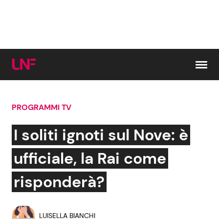
Vai al contenuto
PROGRAMMI TV
Cerca:
I soliti ignoti sul Nove: è
News e Cronaca
Gossip e TV
ufficiale, la Rai come
Attualità Italiana
Bellezze VIP
risponderà?
Dal Mondo
Coppie VIP
LUISELLA BIANCHI