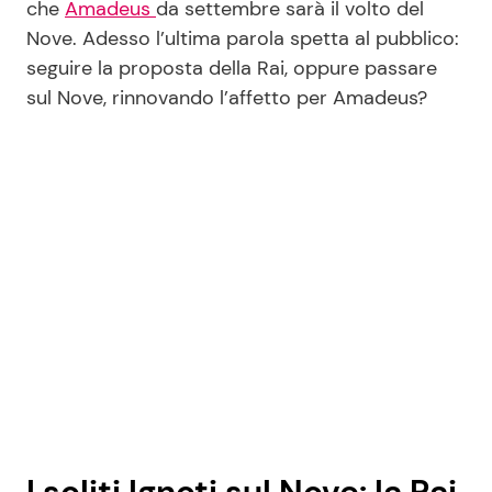
che
Amadeus
da settembre sarà il volto del
Nove. Adesso l’ultima parola spetta al pubblico:
seguire la proposta della Rai, oppure passare
Seguici
sul Nove, rinnovando l’affetto per Amadeus?
Info
Chi siamo
Disclaimer e Privacy
Redazione
Contattaci
Pubblicità
Privacy Policy
I soliti Ignoti sul Nove: la Rai