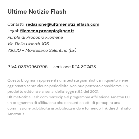
Ultime Notizie Flash
Contatti:
redazione@ultimenotizieflash.com
Legal:
filomena.procopio@pec.it
Purple di Procopio Filomena
Via Della Libertà, 106
73030 - Montesano Salentino (LE)
P.IVA 03370960795 - iscrizione REA 307423
Questo blog non rappresenta una testata giornalistica in quanto viene
aggiornato senza alcuna periodicità. Non puó pertanto considerarsi un
prodotto editoriale ai sensi della legge n.62 del 2001.
UltimeNotizieFlash.com partecipa al programma Affiliazione Amazon EU,
un programma di affiliazione che consente ai siti di percepire una
commissione pubblicitaria pubblicizzando e fornendo link diretti al sito
Amazon.it.