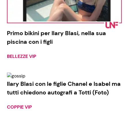
Economia
Fiction e Serie TV
Persone Scomparse
Programmi TV
Primo bikini per Ilary Blasi, nella sua
Politica
Reality e Talent
piscina con i figli
Soap Opera
BELLEZZE VIP
ShowBiz
Social News
Ilary Blasi con le figlie Chanel e Isabel ma
News Cinema
News dal mondo
tutti chiedono autografi a Totti (Foto)
News Musica
COPPIE VIP
News Spettacolo