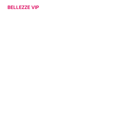
BELLEZZE VIP
Seguici
Info
Chi siamo
Disclaimer e Privacy
Redazione
Contattaci
Pubblicità
Privacy Policy