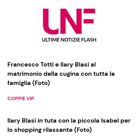
Benessere
Cucina e Ricette
Casa
Consigli di Cucina
Moda e Style
Dolci
Mondo Mamma
Le Ricette in TV
Francesco Totti e Ilary Blasi al
matrimonio della cugina con tutta la
News benessere
Primi Piatti
famiglia (Foto)
Salute
Ricette Facili e Veloci
COPPIE VIP
Viaggi e Turismo
Ricette Feste
Ilary Blasi in tuta con la piccola Isabel per
lo shopping rilassante (Foto)
Festività
Ricette per Bambini