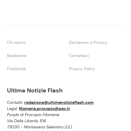
Chi siamo
Disclaimer e Privacy
Redazione
Contattaci
Pubblicità
Privacy Policy
Ultime Notizie Flash
Contatti:
redazione@ultimenotizieflash.com
Legal:
filomena.procopio@pec.it
Purple di Procopio Filomena
Via Della Libertà, 106
73030 - Montesano Salentino (LE)