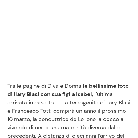
Benessere
Cucina e Ricette
Casa
Consigli di Cucina
Moda e Style
Dolci
Mondo Mamma
Le Ricette in TV
News benessere
Primi Piatti
Tra le pagine di Diva e Donna
le bellissime foto
di Ilary Blasi con sua figlia Isabel
, l’ultima
Salute
Ricette Facili e Veloci
arrivata in casa Totti. La terzogenita di Ilary Blasi
e Francesco Totti compirà un anno il prossimo
Viaggi e Turismo
Ricette Feste
10 marzo, la conduttrice de Le Iene la coccola
vivendo di certo una maternità diversa dalle
Festività
Ricette per Bambini
precedenti. A distanza di dieci anni l’arrivo del