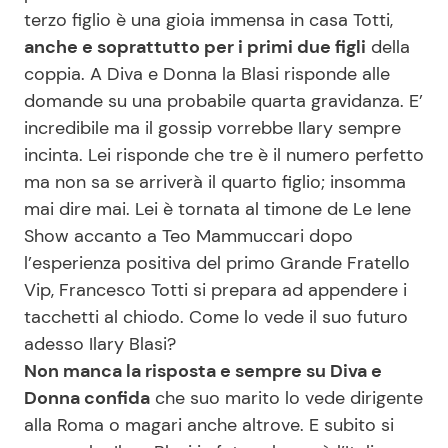
terzo figlio è una gioia immensa in casa Totti,
anche e soprattutto per i primi due figli
della
Seguici
coppia. A Diva e Donna la Blasi risponde alle
domande su una probabile quarta gravidanza. E’
incredibile ma il gossip vorrebbe Ilary sempre
incinta. Lei risponde che tre è il numero perfetto
Info
ma non sa se arriverà il quarto figlio; insomma
mai dire mai. Lei è tornata al timone de Le Iene
Chi siamo
Show accanto a Teo Mammuccari dopo
Disclaimer e Privacy
l’esperienza positiva del primo Grande Fratello
Vip, Francesco Totti si prepara ad appendere i
Redazione
tacchetti al chiodo. Come lo vede il suo futuro
Contattaci
adesso Ilary Blasi?
Pubblicità
Non manca la risposta e sempre su Diva e
Donna confida
che suo marito lo vede dirigente
Privacy Policy
alla Roma o magari anche altrove. E subito si