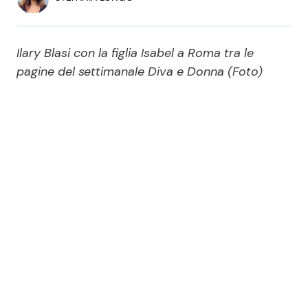
Economia
Fiction e Serie TV
Persone Scomparse
Programmi TV
Ilary Blasi con la figlia Isabel a Roma tra le
pagine del settimanale Diva e Donna (Foto)
Politica
Reality e Talent
Soap Opera
ShowBiz
Social News
News Cinema
News dal mondo
News Musica
News Spettacolo