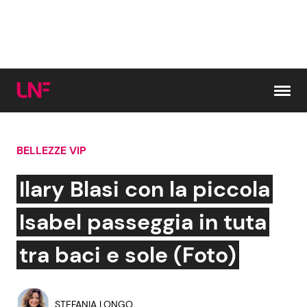
Vai al contenuto
BELLEZZE VIP
Cerca:
Ilary Blasi con la piccola
News e Cronaca
Gossip e TV
Isabel passeggia in tuta
Attualità Italiana
Bellezze VIP
tra baci e sole (Foto)
Dal Mondo
Coppie VIP
STEFANIA LONGO