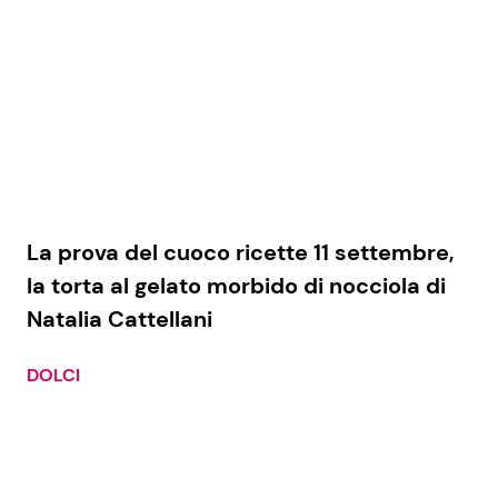
Seguici
Info
La prova del cuoco ricette 11 settembre,
Chi siamo
la torta al gelato morbido di nocciola di
Disclaimer e Privacy
Natalia Cattellani
Redazione
Contattaci
DOLCI
Pubblicità
Privacy Policy