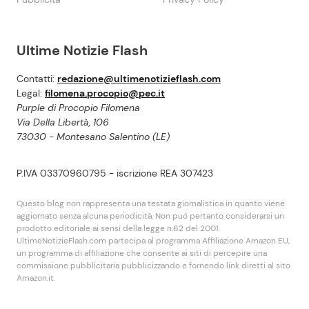
Ultime Notizie Flash
Contatti:
redazione@ultimenotizieflash.com
Legal:
filomena.procopio@pec.it
Purple di Procopio Filomena
Via Della Libertà, 106
73030 - Montesano Salentino (LE)
P.IVA 03370960795 - iscrizione REA 307423
Questo blog non rappresenta una testata giornalistica in quanto viene
aggiornato senza alcuna periodicità. Non puó pertanto considerarsi un
prodotto editoriale ai sensi della legge n.62 del 2001.
UltimeNotizieFlash.com partecipa al programma Affiliazione Amazon EU,
un programma di affiliazione che consente ai siti di percepire una
commissione pubblicitaria pubblicizzando e fornendo link diretti al sito
Amazon.it.