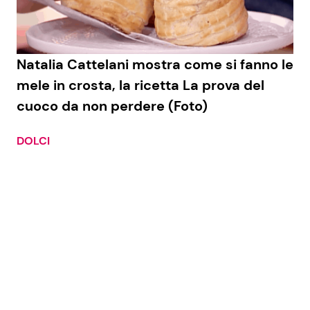
Benessere
Cucina e Ricette
Casa
Consigli di Cucina
Natalia Cattelani mostra come si fanno le
mele in crosta, la ricetta La prova del
Moda e Style
Dolci
cuoco da non perdere (Foto)
Mondo Mamma
Le Ricette in TV
DOLCI
News benessere
Primi Piatti
Salute
Ricette Facili e Veloci
Viaggi e Turismo
Ricette Feste
Festività
Ricette per Bambini