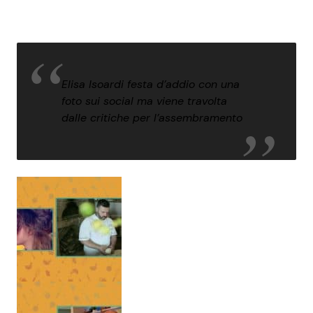
Elisa Isoardi festa d’addio con una
foto sui social ma viene travolta
dalle critiche per l’assembramento