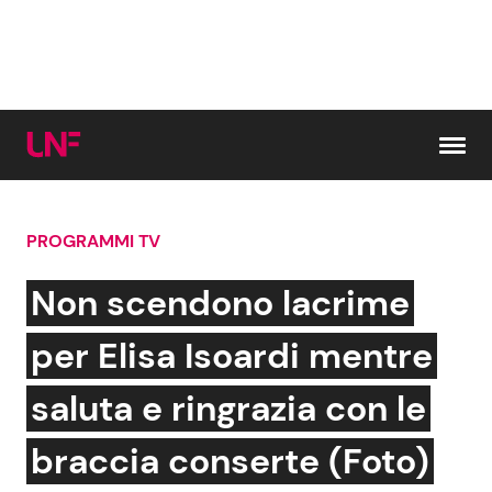
Vai al contenuto
PROGRAMMI TV
Cerca:
Non scendono lacrime
News e Cronaca
Gossip e TV
per Elisa Isoardi mentre
Attualità Italiana
Bellezze VIP
saluta e ringrazia con le
Dal Mondo
Coppie VIP
braccia conserte (Foto)