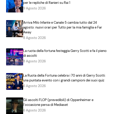
per le repliche di Ranieri su Rai 1
9 Agosto 2026
Arriva Milo Infante e Canale 5 cambia tutto dal 24
agosto: nuovi orari per Tutto per la mia famiglia e Far
Away
8 Agosto 2026
La ruota della fortuna festeggia Gerry Scotti e fa il pieno
di ascolti
8 Agosto 2026
La Ruota della Fortuna celebra i 70 anni di Gerry Scotti:
una puntata evento con i grandi campioni dei suoi quiz
6 Agosto 2026
Gli ascolti FLOP (prevedibili) di Oppenheimer e
l’occasione persa di Mediaset
6 Agosto 2026