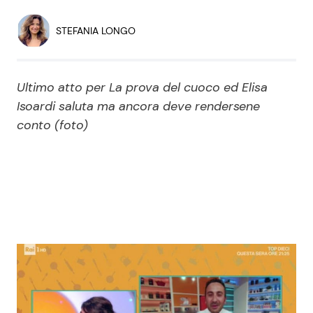
Economia
Fiction e Serie TV
STEFANIA LONGO
Persone Scomparse
Programmi TV
Ultimo atto per La prova del cuoco ed Elisa
Politica
Reality e Talent
Isoardi saluta ma ancora deve rendersene
conto (foto)
Soap Opera
ShowBiz
Social News
News Cinema
News dal mondo
News Musica
News Spettacolo