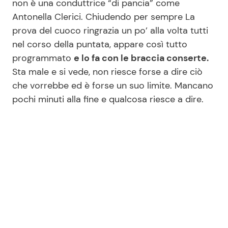
non è una conduttrice “di pancia” come
Antonella Clerici. Chiudendo per sempre La
prova del cuoco ringrazia un po’ alla volta tutti
Seguici
nel corso della puntata, appare così tutto
programmato
e lo fa con le braccia conserte.
Sta male e si vede, non riesce forse a dire ciò
che vorrebbe ed è forse un suo limite. Mancano
Info
pochi minuti alla fine e qualcosa riesce a dire.
Chi siamo
Disclaimer e Privacy
Redazione
Contattaci
Pubblicità
Privacy Policy