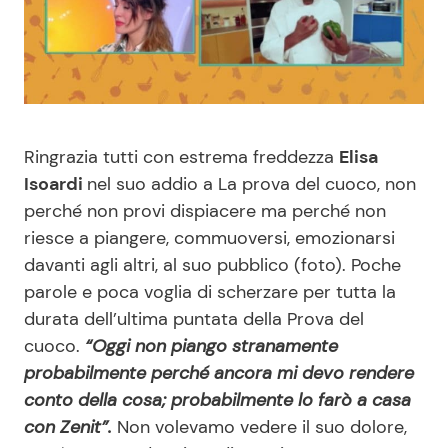
Benessere
Cucina e Ricette
Casa
Consigli di Cucina
Moda e Style
Dolci
Ringrazia tutti con estrema freddezza
Elisa
Isoardi
nel suo addio a La prova del cuoco, non
Mondo Mamma
Le Ricette in TV
perché non provi dispiacere ma perché non
riesce a piangere, commuoversi, emozionarsi
News benessere
Primi Piatti
davanti agli altri, al suo pubblico (foto). Poche
parole e poca voglia di scherzare per tutta la
Salute
Ricette Facili e Veloci
durata dell’ultima puntata della Prova del
cuoco.
“Oggi non piango stranamente
Viaggi e Turismo
Ricette Feste
probabilmente perché ancora mi devo rendere
conto della cosa; probabilmente lo farò a casa
Festività
Ricette per Bambini
con Zenit”.
Non volevamo vedere il suo dolore,