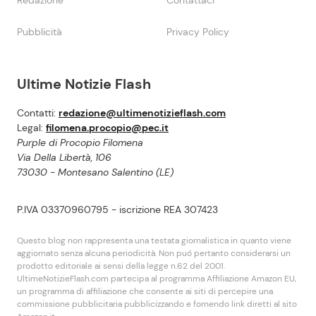
Redazione
Contattaci
Pubblicità
Privacy Policy
Ultime Notizie Flash
Contatti:
redazione@ultimenotizieflash.com
Legal:
filomena.procopio@pec.it
Purple di Procopio Filomena
Via Della Libertà, 106
73030 - Montesano Salentino (LE)
P.IVA 03370960795 - iscrizione REA 307423
Questo blog non rappresenta una testata giornalistica in quanto viene
aggiornato senza alcuna periodicità. Non puó pertanto considerarsi un
prodotto editoriale ai sensi della legge n.62 del 2001.
UltimeNotizieFlash.com partecipa al programma Affiliazione Amazon EU,
un programma di affiliazione che consente ai siti di percepire una
commissione pubblicitaria pubblicizzando e fornendo link diretti al sito