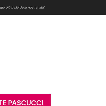
gio più bello della nostra vita”
ShowBiz
News Cinema
News Musica
News Spettacolo
TE PASCUCCI