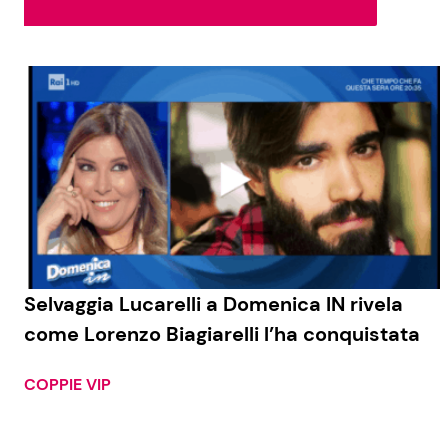
Soap Opera
Social News
Benessere
News dal mondo
Casa
Moda e Style
Mondo Mamma
News benessere
Selvaggia Lucarelli a Domenica IN rivela
come Lorenzo Biagiarelli l’ha conquistata
Salute
Viaggi e Turismo
COPPIE VIP
Festività