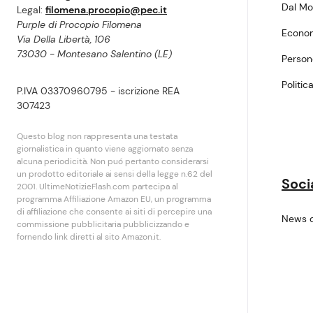
Dal M
Legal:
filomena.procopio@pec.it
Purple di Procopio Filomena
Econo
Via Della Libertà, 106
73030 - Montesano Salentino (LE)
Perso
Politic
P.IVA 03370960795 - iscrizione REA
307423
Questo blog non rappresenta una testata
giornalistica in quanto viene aggiornato senza
alcuna periodicità. Non puó pertanto considerarsi
un prodotto editoriale ai sensi della legge n.62 del
Soci
2001. UltimeNotizieFlash.com partecipa al
programma Affiliazione Amazon EU, un programma
di affiliazione che consente ai siti di percepire una
News 
commissione pubblicitaria pubblicizzando e
fornendo link diretti al sito Amazon.it.