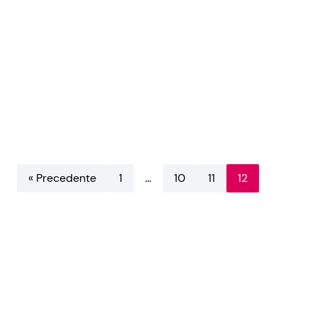
« Precedente
1
…
10
11
12