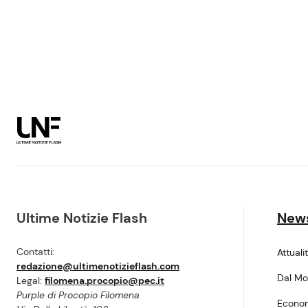
Ultime Notizie Flash
New
Contatti:
Attuali
redazione@ultimenotizieflash.com
Dal M
Legal:
filomena.procopio@pec.it
Purple di Procopio Filomena
Econo