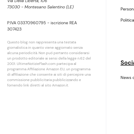
Via Della Libertà, 106
73030 - Montesano Salentino (LE)
Perso
Politic
P.IVA 03370960795 - iscrizione REA
307423
Questo blog non rappresenta una testata
giornalistica in quanto viene aggiornato senza
alcuna periodicità. Non puó pertanto considerarsi
un prodotto editoriale ai sensi della legge n.62 del
Soci
2001. UltimeNotizieFlash.com partecipa al
programma Affiliazione Amazon EU, un programma
di affiliazione che consente ai siti di percepire una
News 
commissione pubblicitaria pubblicizzando e
fornendo link diretti al sito Amazon.it.