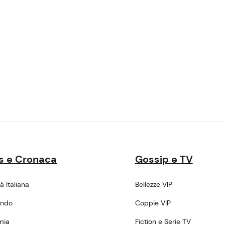
s e Cronaca
Gossip e TV
tà Italiana
Bellezze VIP
ondo
Coppie VIP
mia
Fiction e Serie TV