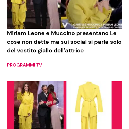
Economia
Fiction e Serie TV
Persone Scomparse
Programmi TV
Miriam Leone e Muccino presentano Le
Politica
Reality e Talent
cose non dette ma sui social si parla solo
del vestito giallo dell’attrice
Soap Opera
PROGRAMMI TV
ShowBiz
Social News
News Cinema
News dal mondo
News Musica
News Spettacolo