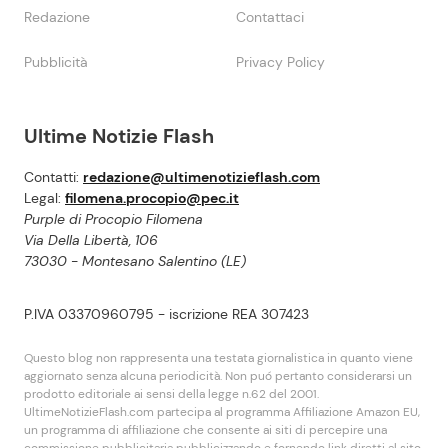
Redazione
Contattaci
Pubblicità
Privacy Policy
Ultime Notizie Flash
Contatti:
redazione@ultimenotizieflash.com
Legal:
filomena.procopio@pec.it
Purple di Procopio Filomena
Via Della Libertà, 106
73030 - Montesano Salentino (LE)
P.IVA 03370960795 - iscrizione REA 307423
Questo blog non rappresenta una testata giornalistica in quanto viene
aggiornato senza alcuna periodicità. Non puó pertanto considerarsi un
prodotto editoriale ai sensi della legge n.62 del 2001.
UltimeNotizieFlash.com partecipa al programma Affiliazione Amazon EU,
un programma di affiliazione che consente ai siti di percepire una
commissione pubblicitaria pubblicizzando e fornendo link diretti al sito