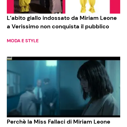
Benessere
Cucina e Ricette
L’abito giallo indossato da Miriam Leone
Casa
Consigli di Cucina
a Verissimo non conquista il pubblico
Moda e Style
Dolci
MODA E STYLE
Mondo Mamma
Le Ricette in TV
News benessere
Primi Piatti
Salute
Ricette Facili e Veloci
Viaggi e Turismo
Ricette Feste
Festività
Ricette per Bambini
Perchè la Miss Fallaci di Miriam Leone