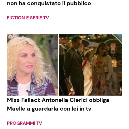
non ha conquistato il pubblico
FICTION E SERIE TV
Seguici
Info
Chi siamo
Disclaimer e Privacy
Redazione
Contattaci
Miss Fallaci: Antonella Clerici obbliga
Pubblicità
Maelle a guardarla con lei in tv
Privacy Policy
PROGRAMMI TV