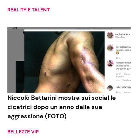
REALITY E TALENT
Seguici
Info
Chi siamo
Disclaimer e Privacy
Redazione
Niccolò Bettarini mostra sui social le
Contattaci
cicatrici dopo un anno dalla sua
Pubblicità
aggressione (FOTO)
Privacy Policy
BELLEZZE VIP