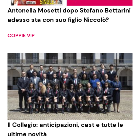
Antonella Mosetti dopo Stefano Bettarini
Benessere
Cucina e Ricette
adesso sta con suo figlio Niccolò?
Casa
Consigli di Cucina
COPPIE VIP
Moda e Style
Dolci
Mondo Mamma
Le Ricette in TV
News benessere
Primi Piatti
Salute
Ricette Facili e Veloci
Viaggi e Turismo
Ricette Feste
Il Collegio: anticipazioni, cast e tutte le
Festività
Ricette per Bambini
ultime novità