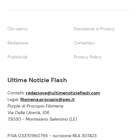
Chi siamo
Disclaimer e Privacy
Redazione
Contattaci
Pubblicità
Privacy Policy
Ultime Notizie Flash
Contatti:
redazione@ultimenotizieflash.com
Legal:
filomena.procopio@pec.it
Purple di Procopio Filomena
Via Della Libertà, 106
73030 - Montesano Salentino (LE)
P.IVA 03370960795 - iscrizione REA 307423