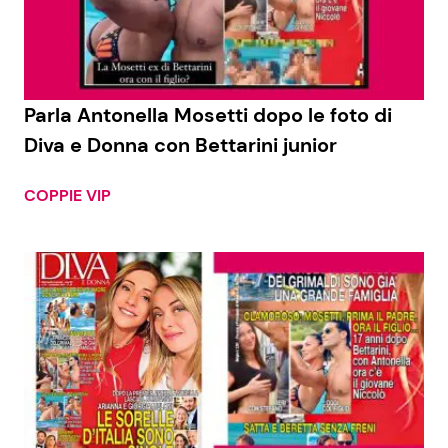
Economia
Fiction e Serie TV
Persone Scomparse
Programmi TV
Parla Antonella Mosetti dopo le foto di
Politica
Reality e Talent
Diva e Donna con Bettarini junior
Soap Opera
COPPIE VIP
ShowBiz
Social News
News Cinema
News dal mondo
News Musica
News Spettacolo