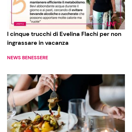
Economia
Fiction e Serie TV
Persone Scomparse
Programmi TV
I cinque trucchi di Evelina Flachi per non
Politica
Reality e Talent
ingrassare in vacanza
Soap Opera
NEWS BENESSERE
ShowBiz
Social News
News Cinema
News dal mondo
News Musica
News Spettacolo