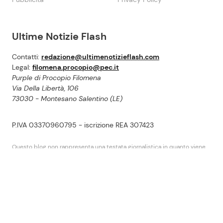
Ultime Notizie Flash
Contatti:
redazione@ultimenotizieflash.com
Legal:
filomena.procopio@pec.it
Purple di Procopio Filomena
Via Della Libertà, 106
73030 - Montesano Salentino (LE)
P.IVA 03370960795 - iscrizione REA 307423
Questo blog non rappresenta una testata giornalistica in quanto viene
aggiornato senza alcuna periodicità. Non puó pertanto considerarsi un
prodotto editoriale ai sensi della legge n.62 del 2001.
UltimeNotizieFlash.com partecipa al programma Affiliazione Amazon EU,
un programma di affiliazione che consente ai siti di percepire una
commissione pubblicitaria pubblicizzando e fornendo link diretti al sito
Amazon.it.