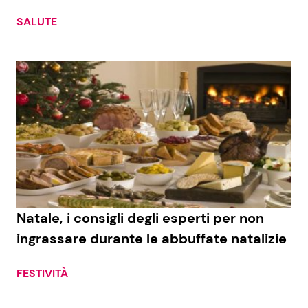
SALUTE
Seguici
Info
Chi siamo
Disclaimer e Privacy
Redazione
Natale, i consigli degli esperti per non
Contattaci
ingrassare durante le abbuffate natalizie
Pubblicità
FESTIVITÀ
Privacy Policy