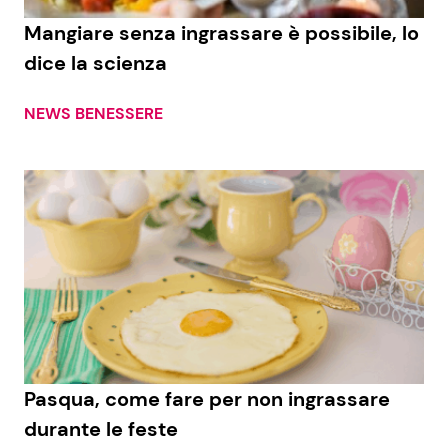
Mangiare senza ingrassare è possibile, lo
Benessere
Cucina e Ricette
dice la scienza
Casa
Consigli di Cucina
NEWS BENESSERE
Moda e Style
Dolci
Mondo Mamma
Le Ricette in TV
News benessere
Primi Piatti
Salute
Ricette Facili e Veloci
Viaggi e Turismo
Ricette Feste
Pasqua, come fare per non ingrassare
Festività
Ricette per Bambini
durante le feste