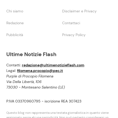
Chi siamo
Disclaimer e Privacy
Redazione
Contattaci
Pubblicità
Privacy Policy
Ultime Notizie Flash
Contatti:
redazione@ultimenotizieflash.com
Legal:
filomena.procopio@pec.it
Purple di Procopio Filomena
Via Della Libertà, 106
73030 - Montesano Salentino (LE)
P.IVA 03370960795 - iscrizione REA 307423
Questo blog non rappresenta una testata giornalistica in quanto viene
aggiornato senza alcuna periodicità. Non puó pertanto considerarsi un