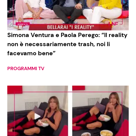
Economia
Fiction e Serie TV
Persone Scomparse
Programmi TV
Simona Ventura e Paola Perego: “Il reality
Politica
Reality e Talent
non è necessariamente trash, noi li
facevamo bene”
Soap Opera
PROGRAMMI TV
ShowBiz
Social News
News Cinema
News dal mondo
News Musica
News Spettacolo