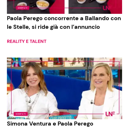
Benessere
Cucina e Ricette
Paola Perego concorrente a Ballando con
Casa
Consigli di Cucina
le Stelle, si ride già con l’annuncio
Moda e Style
Dolci
REALITY E TALENT
Mondo Mamma
Le Ricette in TV
News benessere
Primi Piatti
Salute
Ricette Facili e Veloci
Viaggi e Turismo
Ricette Feste
Festività
Ricette per Bambini
Simona Ventura e Paola Perego