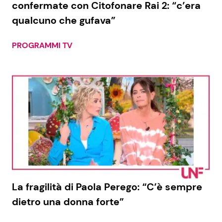
confermate con Citofonare Rai 2: “c’era
qualcuno che gufava”
Seguici
PROGRAMMI TV
Info
Chi siamo
Disclaimer e Privacy
Redazione
Contattaci
Pubblicità
La fragilità di Paola Perego: “C’è sempre
dietro una donna forte”
Privacy Policy