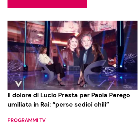
Soap Opera
Social News
Benessere
News dal mondo
Casa
Moda e Style
Mondo Mamma
News benessere
Il dolore di Lucio Presta per Paola Perego
umiliata in Rai: “perse sedici chili”
Salute
Viaggi e Turismo
PROGRAMMI TV
Festività