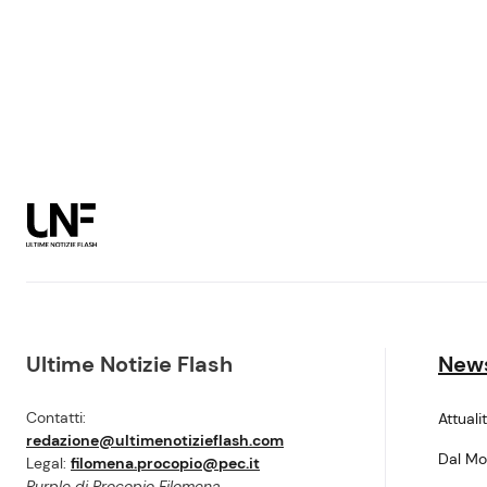
Ultime Notizie Flash
New
Contatti:
Attuali
redazione@ultimenotizieflash.com
Dal M
Legal:
filomena.procopio@pec.it
Purple di Procopio Filomena