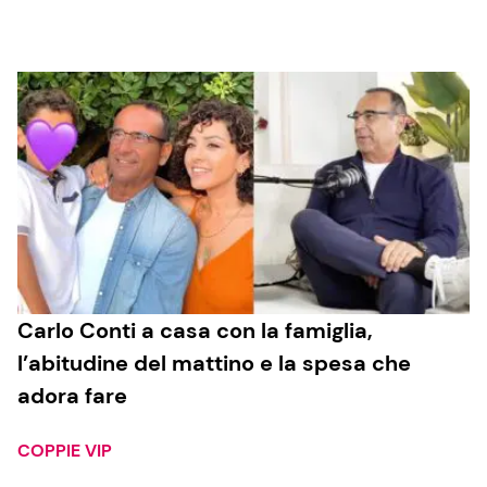
Cucina e Ricette
Consigli di Cucina
Dolci
Le Ricette in TV
Primi Piatti
Carlo Conti a casa con la famiglia,
l’abitudine del mattino e la spesa che
Ricette Facili e Veloci
adora fare
Ricette Feste
Ricette per Bambini
COPPIE VIP