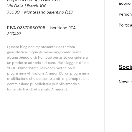
Econo
Via Della Libertà, 106
73030 - Montesano Salentino (LE)
Perso
Politic
P.IVA 03370960795 - iscrizione REA
307423
Questo blog non rappresenta una testata
giornalistica in quanto viene aggiornato senza
alcuna periodicità. Non puó pertanto considerarsi
un prodotto editoriale ai sensi della legge n.62 del
Soci
2001. UltimeNotizieFlash.com partecipa al
programma Affiliazione Amazon EU, un programma
di affiliazione che consente ai siti di percepire una
News 
commissione pubblicitaria pubblicizzando e
fornendo link diretti al sito Amazon.it.