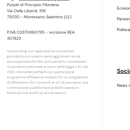
Purple di Procopio Filomena
Econo
Via Della Libertà, 106
73030 - Montesano Salentino (LE)
Perso
Politic
P.IVA 03370960795 - iscrizione REA
307423
Questo blog non rappresenta una testata
giornalistica in quanto viene aggiornato senza
alcuna periodicità. Non puó pertanto considerarsi
un prodotto editoriale ai sensi della legge n.62 del
Soci
2001. UltimeNotizieFlash.com partecipa al
programma Affiliazione Amazon EU, un programma
di affiliazione che consente ai siti di percepire una
News 
commissione pubblicitaria pubblicizzando e
fornendo link diretti al sito Amazon.it.