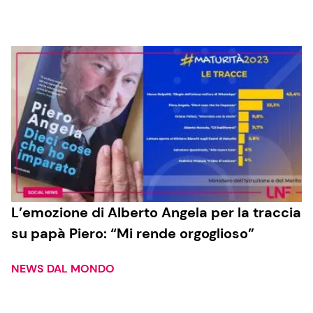
Cucina e Ricette
Consigli di Cucina
Dolci
Le Ricette in TV
Primi Piatti
L’emozione di Alberto Angela per la traccia
su papà Piero: “Mi rende orgoglioso”
Ricette Facili e Veloci
Ricette Feste
NEWS DAL MONDO
Ricette per Bambini