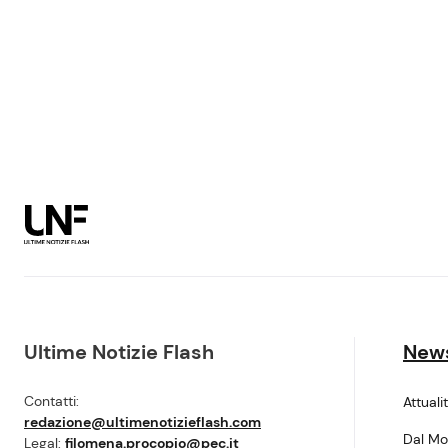
Ultime Notizie Flash
New
Contatti:
Attuali
redazione@ultimenotizieflash.com
Dal M
Legal:
filomena.procopio@pec.it