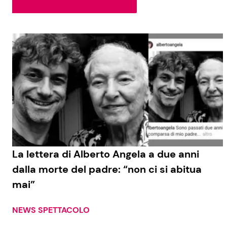
Soap Opera
Social News
Benessere
News dal mondo
Casa
Moda e Style
Mondo Mamma
News benessere
La lettera di Alberto Angela a due anni
dalla morte del padre: “non ci si abitua
Salute
mai”
Viaggi e Turismo
Festività
NEWS SPETTACOLO