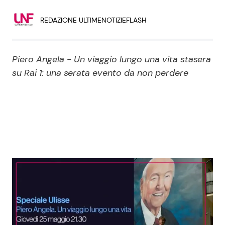
Economia
Fiction e Serie TV
REDAZIONE ULTIMENOTIZIEFLASH
Persone Scomparse
Programmi TV
Piero Angela - Un viaggio lungo una vita stasera
Politica
Reality e Talent
su Rai 1: una serata evento da non perdere
Soap Opera
ShowBiz
Social News
News Cinema
News dal mondo
News Musica
News Spettacolo