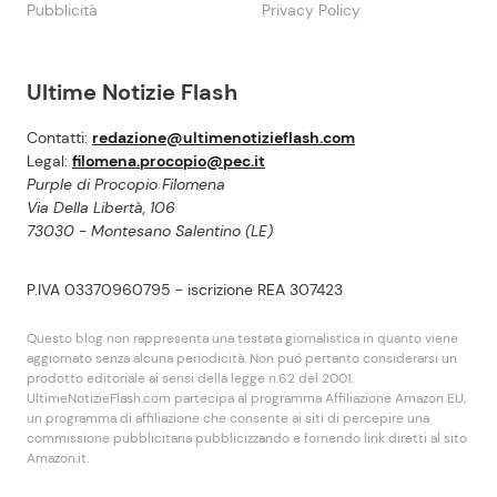
Pubblicità
Privacy Policy
Ultime Notizie Flash
Contatti:
redazione@ultimenotizieflash.com
Legal:
filomena.procopio@pec.it
Purple di Procopio Filomena
Via Della Libertà, 106
73030 - Montesano Salentino (LE)
P.IVA 03370960795 - iscrizione REA 307423
Questo blog non rappresenta una testata giornalistica in quanto viene
aggiornato senza alcuna periodicità. Non puó pertanto considerarsi un
prodotto editoriale ai sensi della legge n.62 del 2001.
UltimeNotizieFlash.com partecipa al programma Affiliazione Amazon EU,
un programma di affiliazione che consente ai siti di percepire una
commissione pubblicitaria pubblicizzando e fornendo link diretti al sito
Amazon.it.