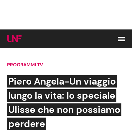
Vai al contenuto
PROGRAMMI TV
Cerca:
Piero Angela-Un viaggio
News e Cronaca
Gossip e TV
lungo la vita: lo speciale
Attualità Italiana
Bellezze VIP
Ulisse che non possiamo
Dal Mondo
Coppie VIP
perdere