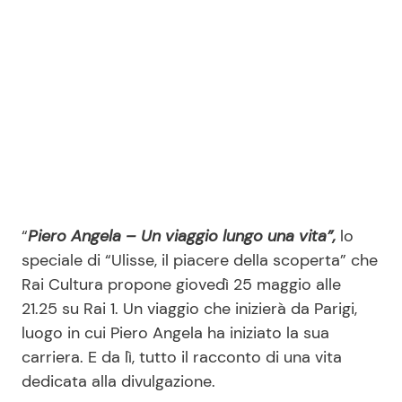
Seguici
Info
Chi siamo
“
Piero Angela – Un viaggio lungo una vita”,
lo
Disclaimer e Privacy
speciale di “Ulisse, il piacere della scoperta” che
Redazione
Rai Cultura propone giovedì 25 maggio alle
Contattaci
21.25 su Rai 1. Un viaggio che inizierà da Parigi,
luogo in cui Piero Angela ha iniziato la sua
Pubblicità
carriera. E da lì, tutto il racconto di una vita
Privacy Policy
dedicata alla divulgazione.