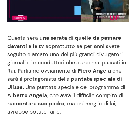
Benessere
Cucina e Ricette
Casa
Consigli di Cucina
Questa sera
una serata di quelle da passare
Moda e Style
Dolci
davanti alla tv
soprattutto se per anni avete
seguito e amato uno dei più grandi divulgatori,
Mondo Mamma
Le Ricette in TV
giornalisti e conduttori che siano mai passati in
Rai. Parliamo ovviamente di
Piero Angela
che
News benessere
Primi Piatti
sarà il protagonista della
puntata speciale di
Ulisse.
Una puntata speciale del programma di
Salute
Ricette Facili e Veloci
Alberto Angela
, che avrà il difficile compito di
raccontare suo padre,
ma chi meglio di lui,
avrebbe potuto farlo.
Viaggi e Turismo
Ricette Feste
Festività
Ricette per Bambini