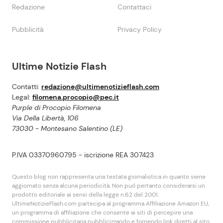
Redazione
Contattaci
Pubblicità
Privacy Policy
Ultime Notizie Flash
Contatti:
redazione@ultimenotizieflash.com
Legal:
filomena.procopio@pec.it
Purple di Procopio Filomena
Via Della Libertà, 106
73030 - Montesano Salentino (LE)
P.IVA 03370960795 - iscrizione REA 307423
Questo blog non rappresenta una testata giornalistica in quanto viene
aggiornato senza alcuna periodicità. Non puó pertanto considerarsi un
prodotto editoriale ai sensi della legge n.62 del 2001.
UltimeNotizieFlash.com partecipa al programma Affiliazione Amazon EU,
un programma di affiliazione che consente ai siti di percepire una
commissione pubblicitaria pubblicizzando e fornendo link diretti al sito