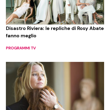
Economia
Fiction e Serie TV
Persone Scomparse
Programmi TV
Disastro Riviera: le repliche di Rosy Abate
Politica
Reality e Talent
fanno meglio
Soap Opera
PROGRAMMI TV
ShowBiz
Social News
News Cinema
News dal mondo
News Musica
News Spettacolo