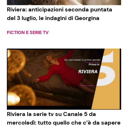
Riviera: anticipazioni seconda puntata
Benessere
Cucina e Ricette
del 3 luglio, le indagini di Georgina
Casa
Consigli di Cucina
FICTION E SERIE TV
Moda e Style
Dolci
Mondo Mamma
Le Ricette in TV
News benessere
Primi Piatti
Salute
Ricette Facili e Veloci
Viaggi e Turismo
Ricette Feste
Riviera la serie tv su Canale 5 da
Festività
Ricette per Bambini
mercoledì: tutto quello che c’è da sapere