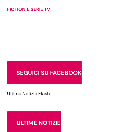
FICTION E SERIE TV
Seguici
Info
Chi siamo
SEGUICI SU FACEBOOK
Disclaimer e Privacy
Redazione
Ultime Notizie Flash
Contattaci
Pubblicità
Privacy Policy
ULTIME NOTIZIE