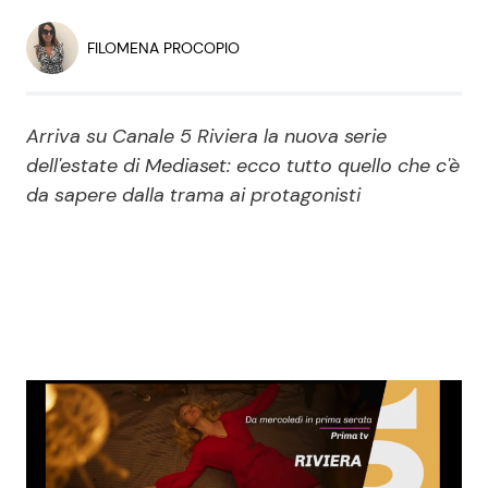
Economia
Fiction e Serie TV
FILOMENA PROCOPIO
Persone Scomparse
Programmi TV
Arriva su Canale 5 Riviera la nuova serie
Politica
Reality e Talent
dell'estate di Mediaset: ecco tutto quello che c'è
da sapere dalla trama ai protagonisti
Soap Opera
ShowBiz
Social News
News Cinema
News dal mondo
News Musica
News Spettacolo