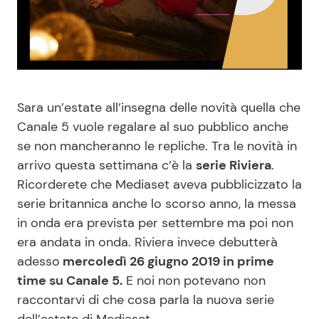
Benessere
Cucina e Ricette
Casa
Consigli di Cucina
Moda e Style
Dolci
Sara un’estate all’insegna delle novità quella che
Canale 5 vuole regalare al suo pubblico anche
Mondo Mamma
Le Ricette in TV
se non mancheranno le repliche. Tra le novità in
arrivo questa settimana c’è la
serie Riviera
.
News benessere
Primi Piatti
Ricorderete che Mediaset aveva pubblicizzato la
serie britannica anche lo scorso anno, la messa
Salute
Ricette Facili e Veloci
in onda era prevista per settembre ma poi non
era andata in onda. Riviera invece debutterà
adesso
mercoledì 26 giugno 2019 in prime
Viaggi e Turismo
Ricette Feste
time su Canale 5.
E noi non potevano non
raccontarvi di che cosa parla la nuova serie
Festività
Ricette per Bambini