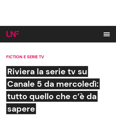
Vai al contenuto
FICTION E SERIE TV
Cerca:
Riviera la serie tv su
News e Cronaca
Gossip e TV
Canale 5 da mercoledì:
Attualità Italiana
Bellezze VIP
tutto quello che c’è da
Dal Mondo
Coppie VIP
sapere