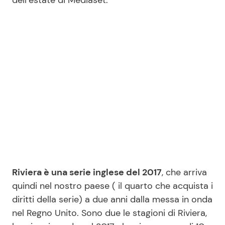
dell’estate di Mediaset.
Seguici
Info
Chi siamo
Disclaimer e Privacy
Redazione
Contattaci
Riviera è una serie inglese del 2017
, che arriva
quindi nel nostro paese ( il quarto che acquista i
Pubblicità
diritti della serie) a due anni dalla messa in onda
Privacy Policy
nel Regno Unito. Sono due le stagioni di Riviera,