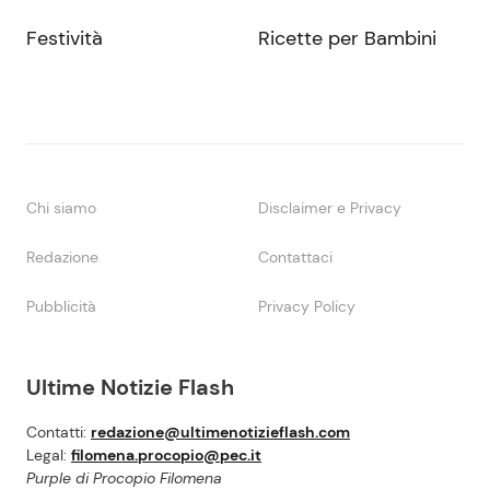
Festività
Ricette per Bambini
Chi siamo
Disclaimer e Privacy
Redazione
Contattaci
Pubblicità
Privacy Policy
Ultime Notizie Flash
Contatti:
redazione@ultimenotizieflash.com
Legal:
filomena.procopio@pec.it
Purple di Procopio Filomena