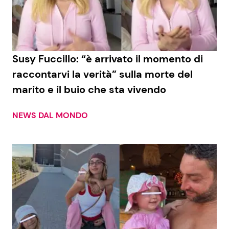
Economia
Fiction e Serie TV
Persone Scomparse
Programmi TV
Susy Fuccillo: “è arrivato il momento di
Politica
Reality e Talent
raccontarvi la verità” sulla morte del
marito e il buio che sta vivendo
Soap Opera
NEWS DAL MONDO
ShowBiz
Social News
News Cinema
News dal mondo
News Musica
News Spettacolo