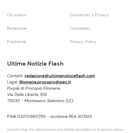
Chi siamo
Disclaimer e Privacy
Redazione
Contattaci
Pubblicità
Privacy Policy
Ultime Notizie Flash
Contatti:
redazione@ultimenotizieflash.com
Legal:
filomena.procopio@pec.it
Purple di Procopio Filomena
Via Della Libertà, 106
73030 - Montesano Salentino (LE)
P.IVA 03370960795 - iscrizione REA 307423
Questo blog non rappresenta una testata giornalistica in quanto viene