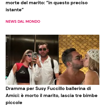
morte del marito: “in questo preciso
istante”
Seguici
NEWS DAL MONDO
Info
Chi siamo
Disclaimer e Privacy
Redazione
Contattaci
Pubblicità
Dramma per Susy Fuccillo ballerina di
Amici: è morto il marito, lascia tre bimbe
Privacy Policy
piccole