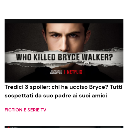
Cucina e Ricette
Consigli di Cucina
Dolci
Le Ricette in TV
Primi Piatti
Tredici 3 spoiler: chi ha ucciso Bryce? Tutti
sospettati da suo padre ai suoi amici
Ricette Facili e Veloci
Ricette Feste
FICTION E SERIE TV
Ricette per Bambini