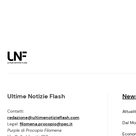
Ultime Notizie Flash
New
Contatti:
Attuali
redazione@ultimenotizieflash.com
Dal M
Legal:
filomena.procopio@pec.it
Purple di Procopio Filomena
Econo