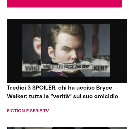
Soap Opera
Social News
Benessere
News dal mondo
Casa
Moda e Style
Mondo Mamma
News benessere
Tredici 3 SPOILER, chi ha ucciso Bryce
Walker: tutta la “verità” sul suo omicidio
Salute
Viaggi e Turismo
FICTION E SERIE TV
Festività