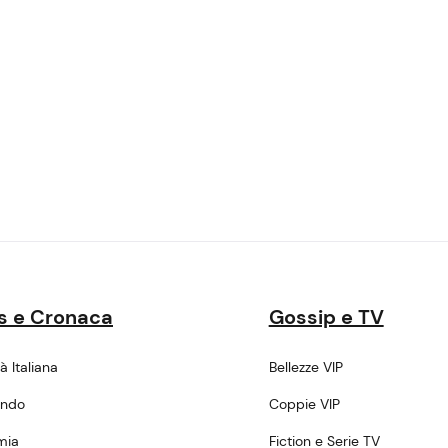
s e Cronaca
Gossip e TV
tà Italiana
Bellezze VIP
ondo
Coppie VIP
mia
Fiction e Serie TV