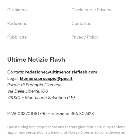
Chi siamo
Disclaimer e Privacy
Redazione
Contattaci
Pubblicità
Privacy Policy
Ultime Notizie Flash
Contatti:
redazione@ultimenotizieflash.com
Legal:
filomena.procopio@pec.it
Purple di Procopio Filomena
Via Della Libertà, 106
73030 - Montesano Salentino (LE)
P.IVA 03370960795 - iscrizione REA 307423
Questo blog non rappresenta una testata giornalistica in quanto viene
aggiornato senza alcuna periodicità. Non puó pertanto considerarsi un