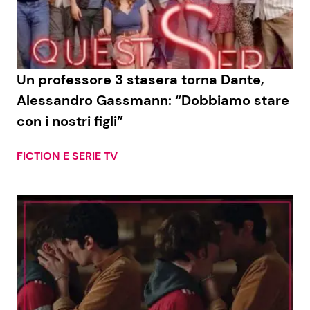
Economia
Fiction e Serie TV
Persone Scomparse
Programmi TV
Un professore 3 stasera torna Dante,
Politica
Reality e Talent
Alessandro Gassmann: “Dobbiamo stare
con i nostri figli”
Soap Opera
FICTION E SERIE TV
ShowBiz
Social News
News Cinema
News dal mondo
News Musica
News Spettacolo