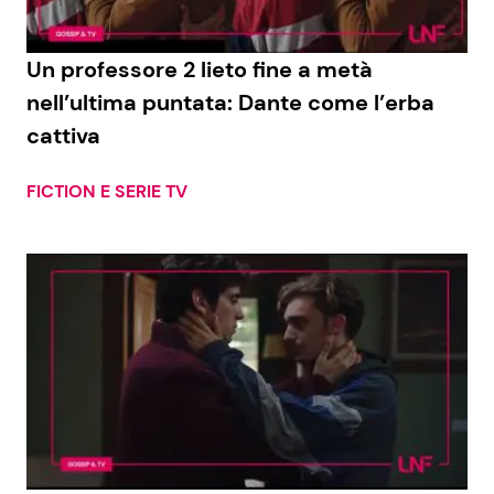
Benessere
Cucina e Ricette
Un professore 2 lieto fine a metà
Casa
Consigli di Cucina
nell’ultima puntata: Dante come l’erba
cattiva
Moda e Style
Dolci
FICTION E SERIE TV
Mondo Mamma
Le Ricette in TV
News benessere
Primi Piatti
Salute
Ricette Facili e Veloci
Viaggi e Turismo
Ricette Feste
Festività
Ricette per Bambini