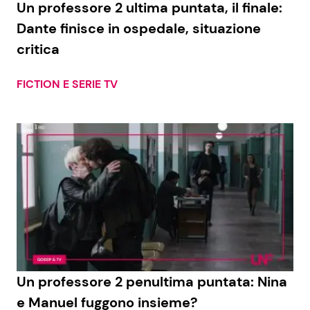
Un professore 2 ultima puntata, il finale:
Dante finisce in ospedale, situazione
critica
Seguici
FICTION E SERIE TV
Info
Chi siamo
Disclaimer e Privacy
Redazione
Contattaci
Pubblicità
Un professore 2 penultima puntata: Nina
Privacy Policy
e Manuel fuggono insieme?