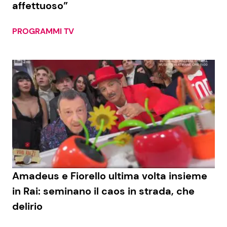
affettuoso”
PROGRAMMI TV
Seguici
Info
Chi siamo
Disclaimer e Privacy
Redazione
Contattaci
Amadeus e Fiorello ultima volta insieme
Pubblicità
in Rai: seminano il caos in strada, che
delirio
Privacy Policy