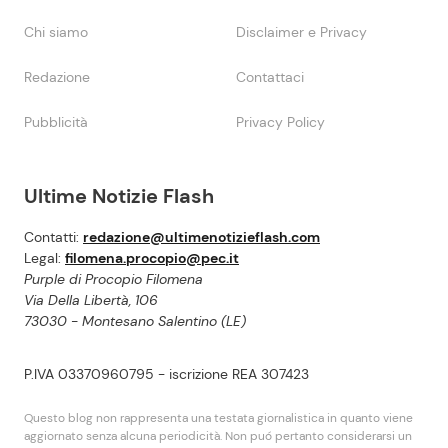
Chi siamo
Disclaimer e Privacy
Redazione
Contattaci
Pubblicità
Privacy Policy
Ultime Notizie Flash
Contatti:
redazione@ultimenotizieflash.com
Legal:
filomena.procopio@pec.it
Purple di Procopio Filomena
Via Della Libertà, 106
73030 - Montesano Salentino (LE)
P.IVA 03370960795 - iscrizione REA 307423
Questo blog non rappresenta una testata giornalistica in quanto viene
aggiornato senza alcuna periodicità. Non puó pertanto considerarsi un