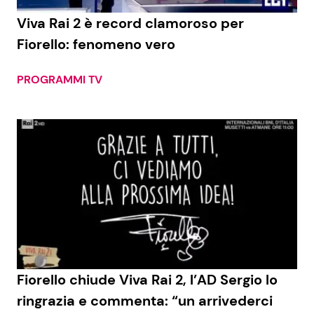
Viva Rai 2 è record clamoroso per
Benessere
Cucina e Ricette
Fiorello: fenomeno vero
Casa
Consigli di Cucina
PROGRAMMI TV
Moda e Style
Dolci
Mondo Mamma
Le Ricette in TV
News benessere
Primi Piatti
Salute
Ricette Facili e Veloci
Viaggi e Turismo
Ricette Feste
Fiorello chiude Viva Rai 2, l’AD Sergio lo
Festività
Ricette per Bambini
ringrazia e commenta: “un arrivederci