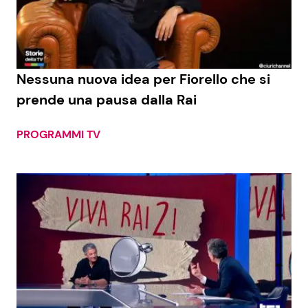
Economia
Fiction e Serie TV
Persone Scomparse
Programmi TV
Nessuna nuova idea per Fiorello che si
Politica
Reality e Talent
prende una pausa dalla Rai
Soap Opera
PROGRAMMI TV
ShowBiz
Social News
News Cinema
News dal mondo
News Musica
News Spettacolo