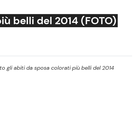
più belli del 2014 (FOTO)
Cucina e Ricette
Consigli di Cucina
o gli abiti da sposa colorati più belli del 2014
Dolci
Le Ricette in TV
Primi Piatti
Ricette Facili e Veloci
Ricette Feste
Ricette per Bambini