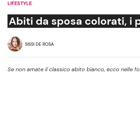
LIFESTYLE
Soap Opera
Abiti da sposa colorati, i 
Social News
Benessere
SISSI DE ROSA
News dal mondo
Casa
Se non amate il classico abito bianco, ecco nelle fot
Moda e Style
Mondo Mamma
News benessere
Salute
Viaggi e Turismo
Festività