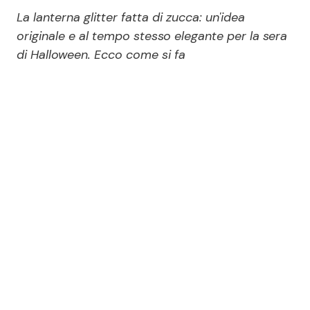
Economia
Fiction e Serie TV
La lanterna glitter fatta di zucca: un'idea
originale e al tempo stesso elegante per la sera
Persone Scomparse
Programmi TV
di Halloween. Ecco come si fa
Politica
Reality e Talent
Soap Opera
ShowBiz
Social News
News Cinema
News dal mondo
News Musica
News Spettacolo