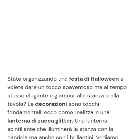
Benessere
Cucina e Ricette
Casa
Consigli di Cucina
Moda e Style
Dolci
Mondo Mamma
Le Ricette in TV
State organizzando una
festa di Halloween
e
News benessere
Primi Piatti
volete dare un tocco spaventoso ma al tempo
stesso elegante e glamour alla stanza o alla
Salute
Ricette Facili e Veloci
tavola? Le
decorazioni
sono tocchi
fondamentali: ecco come realizzare una
Viaggi e Turismo
Ricette Feste
lanterna di zucca glitter
. Una lanterna
scintillante che illuminerà la stanza con la
Festività
Ricette per Bambini
candela ma anche con i brillantini. Vediamo