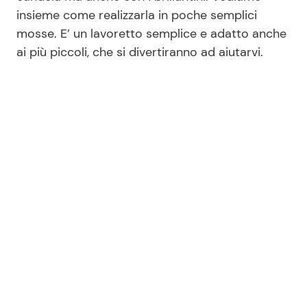
insieme come realizzarla in poche semplici
mosse. E’ un lavoretto semplice e adatto anche
Seguici
ai più piccoli, che si divertiranno ad aiutarvi.
Info
Chi siamo
Disclaimer e Privacy
Redazione
Contattaci
Pubblicità
Privacy Policy