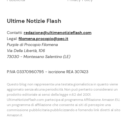
Ultime Notizie Flash
Contatti:
redazione@ultimenotizieflash.com
Legal:
filomena.procopio@pec.it
Purple di Procopio Filomena
Via Della Libertà, 106
73030 - Montesano Salentino (LE)
P.IVA 03370960795 - iscrizione REA 307423
Questo blog non rappresenta una testata giornalistica in quanto viene
aggiornato senza alcuna periodicità. Non puó pertanto considerarsi un
prodotto editoriale ai sensi della legge n.62 del 2001.
UltimeNotizieFlash.com partecipa al programma Affiliazione Amazon EU,
un programma di affiliazione che consente ai siti di percepire una
commissione pubblicitaria pubblicizzando e fornendo link diretti al sito
Amazon.it.