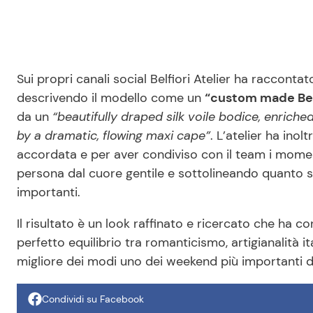
Sui propri canali social Belfiori Atelier ha racconta
descrivendo il modello come un
“custom made Bel
da un
“beautifully draped silk voile bodice, enri
by a dramatic, flowing maxi cape”
. L’atelier ha inol
accordata e per aver condiviso con il team i moment
persona dal cuore gentile e sottolineando quanto s
importanti.
Il risultato è un look raffinato e ricercato che ha 
perfetto equilibrio tra romanticismo, artigianalità i
migliore dei modi uno dei weekend più importanti de
Condividi su Facebook