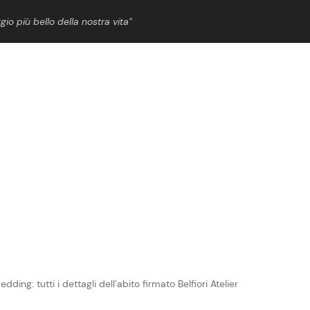
gio più bello della nostra vita”
ShowBiz
News Cinema
News Musica
News Spettacolo
ing: tutti i dettagli dell’abito firmato Belfiori Atelier