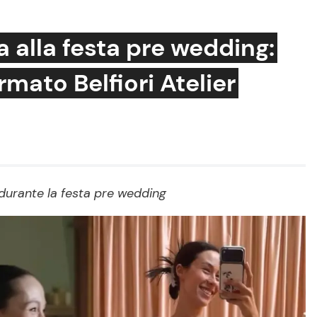
 alla festa pre wedding:
irmato Belfiori Atelier
Cucina e Ricette
Consigli di Cucina
Dolci
Le Ricette in TV
durante la festa pre wedding
Primi Piatti
Ricette Facili e Veloci
Ricette Feste
Ricette per Bambini