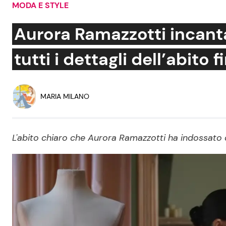
MODA E STYLE
Soap Opera
Aurora Ramazzotti incanta
tutti i dettagli dell’abito f
Social News
Benessere
News dal mondo
Casa
MARIA MILANO
Moda e Style
Mondo Mamma
L'abito chiaro che Aurora Ramazzotti ha indossato 
News benessere
Salute
Viaggi e Turismo
Festività