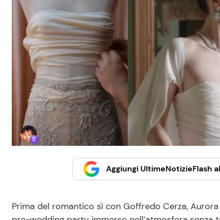
Aggiungi UltimeNotizieFlash al
Prima del romantico sì con Goffredo Cerza, Aurora R
pre-wedding party immerso nell’atmosfera senza temp