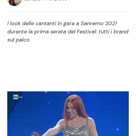
Economia
Fiction e Serie TV
Persone Scomparse
Programmi TV
I look delle cantanti in gara a Sanremo 2021
durante la prima serata del Festival: tutti i brand
Politica
sul palco
Reality e Talent
Soap Opera
ShowBiz
Social News
News Cinema
News dal mondo
News Musica
News Spettacolo