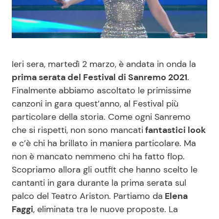
Benessere
Cucina e Ricette
Casa
Consigli di Cucina
Ieri sera, martedì 2 marzo, è andata in onda la
Moda e Style
Dolci
prima serata del Festival di Sanremo 2021
.
Finalmente abbiamo ascoltato le primissime
Mondo Mamma
Le Ricette in TV
canzoni in gara quest’anno, al Festival più
particolare della storia. Come ogni Sanremo
News benessere
Primi Piatti
che si rispetti, non sono mancati
fantastici look
e c’è chi ha brillato in maniera particolare. Ma
Salute
Ricette Facili e Veloci
non è mancato nemmeno chi ha fatto flop.
Scopriamo allora gli outfit che hanno scelto le
Viaggi e Turismo
Ricette Feste
cantanti in gara durante la prima serata sul
palco del Teatro Ariston. Partiamo da
Elena
Festività
Ricette per Bambini
Faggi
, eliminata tra le nuove proposte. La