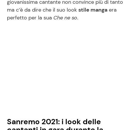
giovanissima cantante non convince più di tanto
ma c’è da dire che il suo look
stile manga
era
perfetto per la sua
Che ne so
.
Seguici
Info
Chi siamo
Disclaimer e Privacy
Redazione
Contattaci
Pubblicità
Privacy Policy
Sanremo 2021: i look delle
cantanti in gara durante la