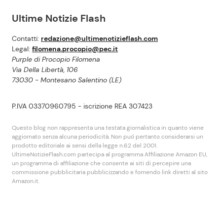
Ultime Notizie Flash
Contatti:
redazione@ultimenotizieflash.com
Legal:
filomena.procopio@pec.it
Purple di Procopio Filomena
Via Della Libertà, 106
73030 - Montesano Salentino (LE)
P.IVA 03370960795 - iscrizione REA 307423
Questo blog non rappresenta una testata giornalistica in quanto viene
aggiornato senza alcuna periodicità. Non puó pertanto considerarsi un
prodotto editoriale ai sensi della legge n.62 del 2001.
UltimeNotizieFlash.com partecipa al programma Affiliazione Amazon EU,
un programma di affiliazione che consente ai siti di percepire una
commissione pubblicitaria pubblicizzando e fornendo link diretti al sito
Amazon.it.