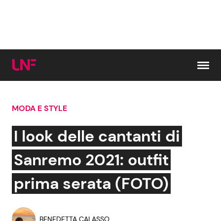
Vai al contenuto
MODA E STYLE
Cerca:
I look delle cantanti di
News e Cronaca
Gossip e TV
Sanremo 2021: outfit
Attualità Italiana
Bellezze VIP
prima serata (FOTO)
Dal Mondo
Coppie VIP
BENEDETTA CALASSO