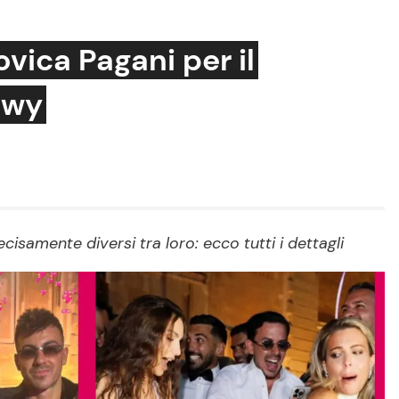
ovica Pagani per il
awy
Cucina e Ricette
Consigli di Cucina
Dolci
Le Ricette in TV
cisamente diversi tra loro: ecco tutti i dettagli
Primi Piatti
Ricette Facili e Veloci
Ricette Feste
Ricette per Bambini