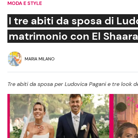
MODA E STYLE
Soap Opera
I tre abiti da sposa di Lud
matrimonio con El Shaar
Social News
Benessere
News dal mondo
Casa
MARIA MILANO
Moda e Style
Mondo Mamma
Tre abiti da sposa per Ludovica Pagani e tre look de
News benessere
Salute
Viaggi e Turismo
Festività