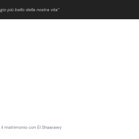
gio più bello della nostra vita”
ShowBiz
News Cinema
News Musica
News Spettacolo
r il matrimonio con El Shaarawy