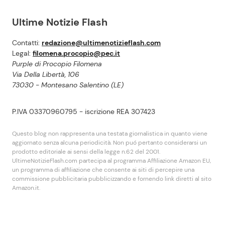
Ultime Notizie Flash
Contatti:
redazione@ultimenotizieflash.com
Legal:
filomena.procopio@pec.it
Purple di Procopio Filomena
Via Della Libertà, 106
73030 - Montesano Salentino (LE)
P.IVA 03370960795 - iscrizione REA 307423
Questo blog non rappresenta una testata giornalistica in quanto viene
aggiornato senza alcuna periodicità. Non puó pertanto considerarsi un
prodotto editoriale ai sensi della legge n.62 del 2001.
UltimeNotizieFlash.com partecipa al programma Affiliazione Amazon EU,
un programma di affiliazione che consente ai siti di percepire una
commissione pubblicitaria pubblicizzando e fornendo link diretti al sito
Amazon.it.