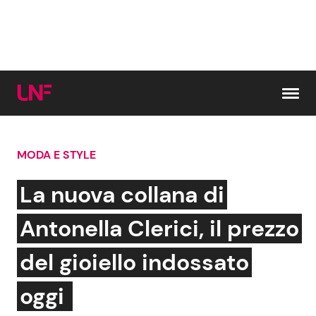
Vai al contenuto
MODA E STYLE
Cerca:
La nuova collana di
News e Cronaca
Gossip e TV
Antonella Clerici, il prezzo
Attualità Italiana
Bellezze VIP
del gioiello indossato
Dal Mondo
Coppie VIP
oggi