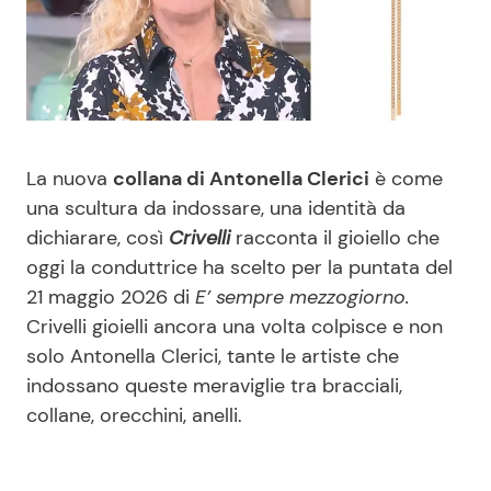
Benessere
Cucina e Ricette
Casa
Consigli di Cucina
Moda e Style
Dolci
La nuova
collana di Antonella Clerici
è come
una scultura da indossare, una identità da
Mondo Mamma
Le Ricette in TV
dichiarare, così
Crivelli
racconta il gioiello che
oggi la conduttrice ha scelto per la puntata del
News benessere
Primi Piatti
21 maggio 2026 di
E’ sempre mezzogiorno.
Crivelli gioielli ancora una volta colpisce e non
Salute
Ricette Facili e Veloci
solo Antonella Clerici, tante le artiste che
indossano queste meraviglie tra bracciali,
Viaggi e Turismo
Ricette Feste
collane, orecchini, anelli.
Festività
Ricette per Bambini