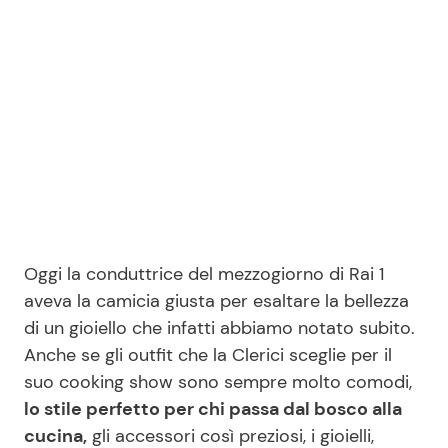
Seguici
Info
Chi siamo
Disclaimer e Privacy
Oggi la conduttrice del mezzogiorno di Rai 1
Redazione
aveva la camicia giusta per esaltare la bellezza
di un gioiello che infatti abbiamo notato subito.
Contattaci
Anche se gli outfit che la Clerici sceglie per il
Pubblicità
suo cooking show sono sempre molto comodi,
Privacy Policy
lo stile perfetto per chi passa dal bosco alla
cucina,
gli accessori così preziosi, i gioielli,