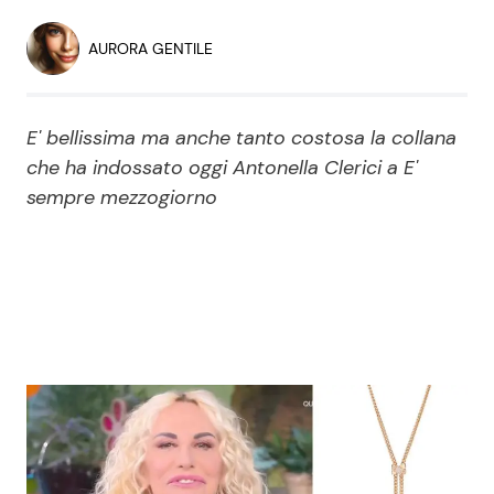
Economia
Fiction e Serie TV
AURORA GENTILE
Persone Scomparse
Programmi TV
E' bellissima ma anche tanto costosa la collana
Politica
Reality e Talent
che ha indossato oggi Antonella Clerici a E'
sempre mezzogiorno
Soap Opera
ShowBiz
Social News
News Cinema
News dal mondo
News Musica
News Spettacolo