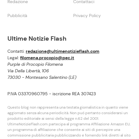
Redazione
Contattaci
Pubblicità
Privacy Policy
Ultime Notizie Flash
Contatti:
redazione@ultimenotizieflash.com
Legal:
filomena.procopio@pec.it
Purple di Procopio Filomena
Via Della Libertà, 106
73030 - Montesano Salentino (LE)
P.IVA 03370960795 - iscrizione REA 307423
Questo blog non rappresenta una testata giornalistica in quanto viene
aggiornato senza alcuna periodicità. Non puó pertanto considerarsi un
prodotto editoriale ai sensi della legge n.62 del 2001.
UltimeNotizieFlash.com partecipa al programma Affiliazione Amazon EU,
un programma di affiliazione che consente ai siti di percepire una
commissione pubblicitaria pubblicizzando e fornendo link diretti al sito