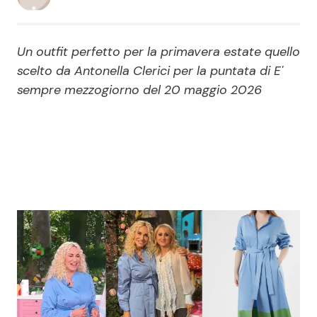
Economia
Fiction e Serie TV
Un outfit perfetto per la primavera estate quello
Persone Scomparse
Programmi TV
scelto da Antonella Clerici per la puntata di E'
sempre mezzogiorno del 20 maggio 2026
Politica
Reality e Talent
Soap Opera
ShowBiz
Social News
News Cinema
News dal mondo
News Musica
News Spettacolo