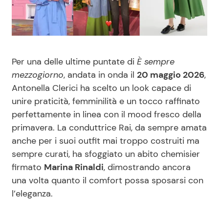
Benessere
Cucina e Ricette
Casa
Consigli di Cucina
Per una delle ultime puntate di
È sempre
Moda e Style
Dolci
mezzogiorno
, andata in onda il
20 maggio 2026
,
Antonella Clerici ha scelto un look capace di
Mondo Mamma
Le Ricette in TV
unire praticità, femminilità e un tocco raffinato
perfettamente in linea con il mood fresco della
News benessere
Primi Piatti
primavera. La conduttrice Rai, da sempre amata
anche per i suoi outfit mai troppo costruiti ma
Salute
Ricette Facili e Veloci
sempre curati, ha sfoggiato un abito chemisier
firmato
Marina Rinaldi
, dimostrando ancora
Viaggi e Turismo
Ricette Feste
una volta quanto il comfort possa sposarsi con
l’eleganza.
Festività
Ricette per Bambini