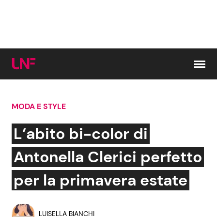
Vai al contenuto
MODA E STYLE
Cerca:
L’abito bi-color di
News e Cronaca
Gossip e TV
Antonella Clerici perfetto
Attualità Italiana
Bellezze VIP
per la primavera estate
Dal Mondo
Coppie VIP
LUISELLA BIANCHI