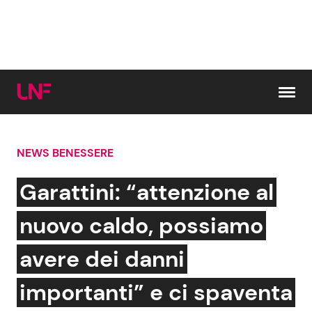
Vai al contenuto
NEWS BENESSERE
Cerca:
Garattini: “attenzione al
News e Cronaca
Gossip e TV
nuovo caldo, possiamo
Attualità Italiana
Bellezze VIP
avere dei danni
Dal Mondo
Coppie VIP
importanti” e ci spaventa