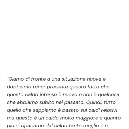
Seguici
Info
Chi siamo
Disclaimer e Privacy
“Siamo di fronte a una situazione nuova e
Redazione
dobbiamo tener presente questo fatto che
questo caldo intenso è nuovo e non è qualcosa
Contattaci
che abbiamo subito nel passato. Quindi, tutto
Pubblicità
quello che sappiamo è basato sui caldi relativi
Privacy Policy
ma questo è un caldo molto maggiore e quanto
più ci ripariamo dal caldo tanto meglio è e