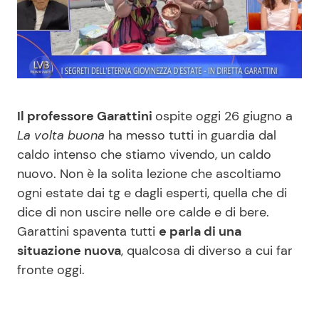
Benessere
Cucina e Ricette
Casa
Consigli di Cucina
Moda e Style
Dolci
Il professore Garattini
ospite oggi 26 giugno a
La volta buona
ha messo tutti in guardia dal
Mondo Mamma
Le Ricette in TV
caldo intenso che stiamo vivendo, un caldo
nuovo. Non è la solita lezione che ascoltiamo
News benessere
Primi Piatti
ogni estate dai tg e dagli esperti, quella che di
dice di non uscire nelle ore calde e di bere.
Salute
Ricette Facili e Veloci
Garattini spaventa tutti
e parla di una
situazione nuova
, qualcosa di diverso a cui far
Viaggi e Turismo
Ricette Feste
fronte oggi.
Festività
Ricette per Bambini