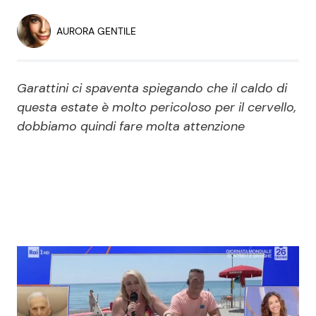
Economia
Fiction e Serie TV
AURORA GENTILE
Persone Scomparse
Programmi TV
Garattini ci spaventa spiegando che il caldo di
Politica
Reality e Talent
questa estate è molto pericoloso per il cervello,
dobbiamo quindi fare molta attenzione
Soap Opera
ShowBiz
Social News
News Cinema
News dal mondo
News Musica
News Spettacolo