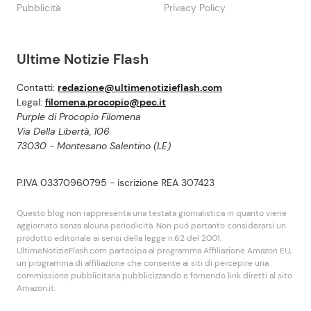
Pubblicità
Privacy Policy
Ultime Notizie Flash
Contatti:
redazione@ultimenotizieflash.com
Legal:
filomena.procopio@pec.it
Purple di Procopio Filomena
Via Della Libertà, 106
73030 - Montesano Salentino (LE)
P.IVA 03370960795 - iscrizione REA 307423
Questo blog non rappresenta una testata giornalistica in quanto viene
aggiornato senza alcuna periodicità. Non puó pertanto considerarsi un
prodotto editoriale ai sensi della legge n.62 del 2001.
UltimeNotizieFlash.com partecipa al programma Affiliazione Amazon EU,
un programma di affiliazione che consente ai siti di percepire una
commissione pubblicitaria pubblicizzando e fornendo link diretti al sito
Amazon.it.