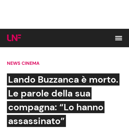
Vai al contenuto
NEWS CINEMA
Cerca:
Lando Buzzanca è morto.
News e Cronaca
Gossip e TV
Le parole della sua
Attualità Italiana
Bellezze VIP
compagna: “Lo hanno
Dal Mondo
Coppie VIP
assassinato”