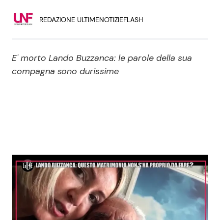
Economia
Fiction e Serie TV
REDAZIONE ULTIMENOTIZIEFLASH
Persone Scomparse
Programmi TV
E' morto Lando Buzzanca: le parole della sua
Politica
Reality e Talent
compagna sono durissime
Soap Opera
ShowBiz
Social News
News Cinema
News dal mondo
News Musica
News Spettacolo