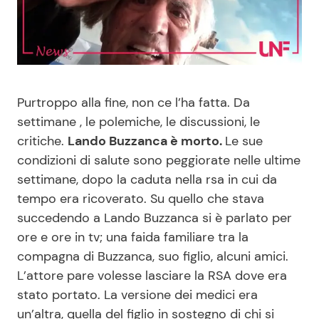
Benessere
Cucina e Ricette
Casa
Consigli di Cucina
Moda e Style
Dolci
Purtroppo alla fine, non ce l’ha fatta. Da
settimane , le polemiche, le discussioni, le
Mondo Mamma
Le Ricette in TV
critiche.
Lando Buzzanca è morto.
Le sue
condizioni di salute sono peggiorate nelle ultime
settimane, dopo la caduta nella rsa in cui da
News benessere
Primi Piatti
tempo era ricoverato. Su quello che stava
succedendo a Lando Buzzanca si è parlato per
Salute
Ricette Facili e Veloci
ore e ore in tv; una faida familiare tra la
compagna di Buzzanca, suo figlio, alcuni amici.
Viaggi e Turismo
Ricette Feste
L’attore pare volesse lasciare la RSA dove era
stato portato. La versione dei medici era
Festività
Ricette per Bambini
un’altra, quella del figlio in sostegno di chi si