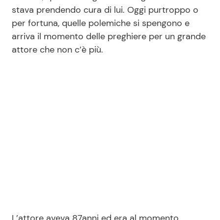
stava prendendo cura di lui. Oggi purtroppo o
per fortuna, quelle polemiche si spengono e
Seguici
arriva il momento delle preghiere per un grande
attore che non c’è più.
Info
Chi siamo
Disclaimer e Privacy
Redazione
Contattaci
Pubblicità
Privacy Policy
L’attore aveva 87anni ed era al momento,