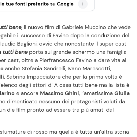
le tue fonti preferite su Google
utti bene
, il nuovo film di Gabriele Muccino che vede
egabile il successo di Favino dopo la conduzione del
laudio Baglioni, ovvio che nonostante il super cast
 tutti bene
porta sul grande schermo una famiglia
 cast, oltre a Pierfrancesco Favino a dare vita al
no
anche Stefania Sandrelli, Ivano Marescotti,
li
, Sabrina Impacciatore che per la prima volta è
enco degli attori di A casa tutti bene ma la lista è
larino
e ancora
Massimo Ghini
, l’amatissima
Giulia
mo dimenticato nessuno dei protagonisti voluti da
n die film pronto ad essere tra più amati dal
sfumature di rosso ma quella è tutta un’altra storia