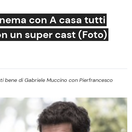
inema con A casa tutti
on un super cast (Foto)
Cucina e Ricette
Consigli di Cucina
Dolci
Le Ricette in TV
utti bene di Gabriele Muccino con Pierfrancesco
Primi Piatti
Ricette Facili e Veloci
Ricette Feste
Ricette per Bambini