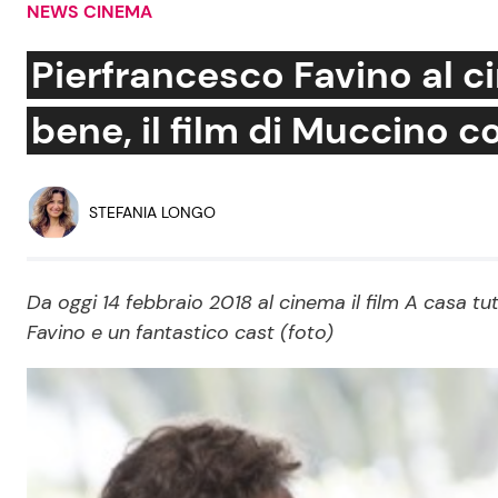
NEWS CINEMA
Soap Opera
Pierfrancesco Favino al c
bene, il film di Muccino c
Social News
Benessere
News dal mondo
Casa
STEFANIA LONGO
Moda e Style
Mondo Mamma
Da oggi 14 febbraio 2018 al cinema il film A casa t
Favino e un fantastico cast (foto)
News benessere
Salute
Viaggi e Turismo
Festività