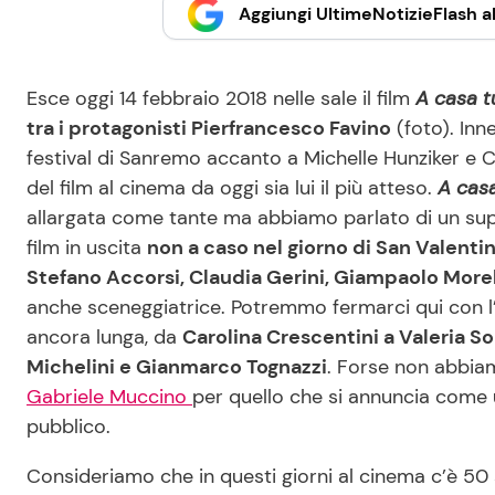
Aggiungi UltimeNotizieFlash al
Esce oggi 14 febbraio 2018 nelle sale il film
A casa t
tra i protagonisti Pierfrancesco Favino
(foto). Inn
festival di Sanremo accanto a Michelle Hunziker e C
del film al cinema da oggi sia lui il più atteso.
A casa
allargata come tante ma abbiamo parlato di un super
film in uscita
non a caso nel giorno di San Valenti
Stefano Accorsi, Claudia Gerini, Giampaolo Morel
anche sceneggiatrice. Potremmo fermarci qui con l’el
ancora lunga, da
Carolina Crescentini a Valeria So
Michelini e Gianmarco Tognazzi
. Forse non abbia
Gabriele Muccino
per quello che si annuncia come u
pubblico.
Consideriamo che in questi giorni al cinema c’è 50 