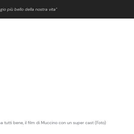
gio più bello della nostra vita”
ShowBiz
News Cinema
News Musica
News Spettacolo
 tutti bene, il film di Muccino con un super cast (Foto)