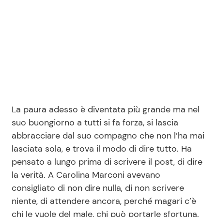
Seguici
Info
La paura adesso è diventata più grande ma nel
Chi siamo
suo buongiorno a tutti si fa forza, si lascia
Disclaimer e Privacy
abbracciare dal suo compagno che non l’ha mai
Redazione
lasciata sola, e trova il modo di dire tutto. Ha
pensato a lungo prima di scrivere il post, di dire
Contattaci
la verità. A Carolina Marconi avevano
Pubblicità
consigliato di non dire nulla, di non scrivere
Privacy Policy
niente, di attendere ancora, perché magari c’è
chi le vuole del male, chi può portarle sfortuna.