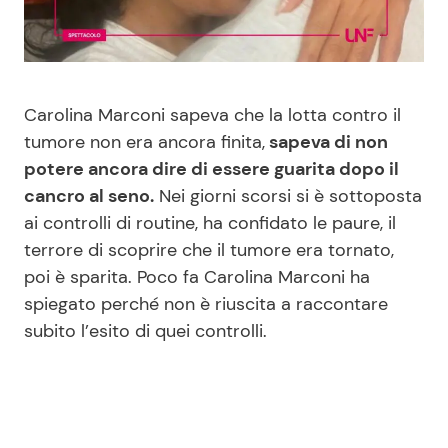
Benessere
Cucina e Ricette
Casa
Consigli di Cucina
Carolina Marconi sapeva che la lotta contro il
Moda e Style
Dolci
tumore non era ancora finita,
sapeva di non
potere ancora dire di essere guarita dopo il
cancro al seno.
Nei giorni scorsi si è sottoposta
Mondo Mamma
Le Ricette in TV
ai controlli di routine, ha confidato le paure, il
terrore di scoprire che il tumore era tornato,
News benessere
Primi Piatti
poi è sparita. Poco fa Carolina Marconi ha
spiegato perché non è riuscita a raccontare
Salute
Ricette Facili e Veloci
subito l’esito di quei controlli.
Viaggi e Turismo
Ricette Feste
Festività
Ricette per Bambini