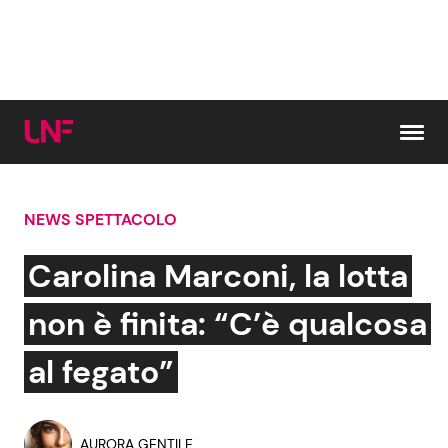
Vai al contenuto
NEWS SPETTACOLO
Cerca:
Carolina Marconi, la lotta
News e Cronaca
Gossip e TV
non è finita: “C’è qualcosa
Attualità Italiana
Bellezze VIP
al fegato”
Dal Mondo
Coppie VIP
AURORA GENTILE