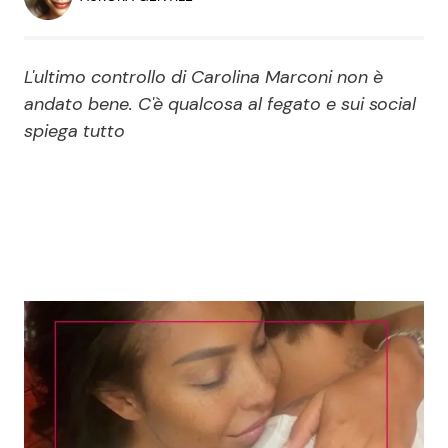
Economia
Fiction e Serie TV
Persone Scomparse
Programmi TV
L'ultimo controllo di Carolina Marconi non è
andato bene. C'è qualcosa al fegato e sui social
Politica
spiega tutto
Reality e Talent
Soap Opera
ShowBiz
Social News
News Cinema
News dal mondo
News Musica
News Spettacolo