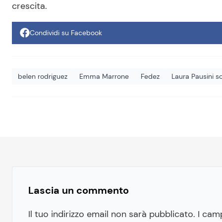
crescita.
Condividi su Facebook
belen rodriguez
Emma Marrone
Fedez
Laura Pausini so
Lascia un commento
Il tuo indirizzo email non sarà pubblicato.
I cam