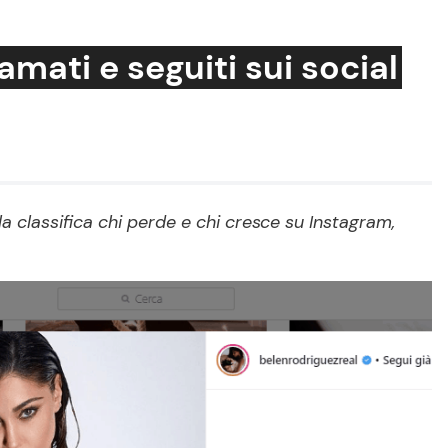
 amati e seguiti sui social
Cucina e Ricette
Consigli di Cucina
la classifica chi perde e chi cresce su Instagram,
Dolci
Le Ricette in TV
Primi Piatti
Ricette Facili e Veloci
Ricette Feste
Ricette per Bambini