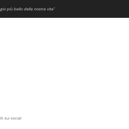
gio più bello della nostra vita”
ShowBiz
News Cinema
News Musica
News Spettacolo
ti sui social