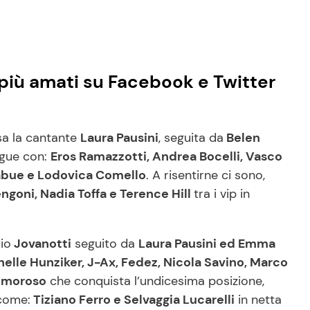
i più amati su Facebook e Twitter
sa la cantante
Laura Pausini
, seguita da
Belen
egue con:
Eros Ramazzotti, Andrea Bocelli, Vasco
abue e Lodovica Comello
. A risentirne ci sono,
goni, Nadia Toffa e Terence Hill
tra i vip in
io
Jovanotti
seguito da
Laura Pausini ed Emma
elle Hunziker, J-Ax, Fedez, Nicola Savino, Marco
Amoroso
che conquista l’undicesima posizione,
 come:
Tiziano Ferro e Selvaggia Lucarelli
in netta