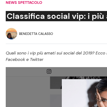
NEWS SPETTACOLO
Soap Opera
Classifica social vip: i più
Social News
Benessere
BENEDETTA CALASSO
News dal mondo
Casa
Quali sono i vip più amati sui social del 2019? Ecco 
Moda e Style
Facebook e Twitter
Mondo Mamma
News benessere
Salute
Viaggi e Turismo
Festività