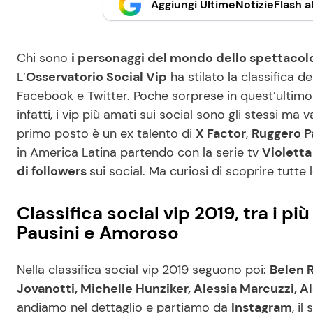
Aggiungi UltimeNotizieFlash al
Chi sono
i personaggi del mondo dello spettacolo
L’
Osservatorio Social Vip
ha stilato la classifica 
Facebook e Twitter. Poche sorprese in quest’ultimo
infatti, i vip più amati sui social sono gli stessi ma v
primo posto è un ex talento di
X Factor
,
Ruggero P
in America Latina partendo con la serie tv
Violetta
di followers
sui social. Ma curiosi di scoprire tutte 
Classifica social vip 2019, tra i pi
Pausini e Amoroso
Nella classifica social vip 2019 seguono poi:
Belen 
Jovanotti, Michelle Hunziker, Alessia Marcuzzi,
andiamo nel dettaglio e partiamo da
Instagram
, il