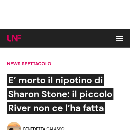
Vai al contenuto
NEWS SPETTACOLO
Cerca:
E’ morto il nipotino di
News e Cronaca
Gossip e TV
Sharon Stone: il piccolo
Attualità Italiana
Bellezze VIP
River non ce l’ha fatta
Dal Mondo
Coppie VIP
BENEDETTA CALASSO