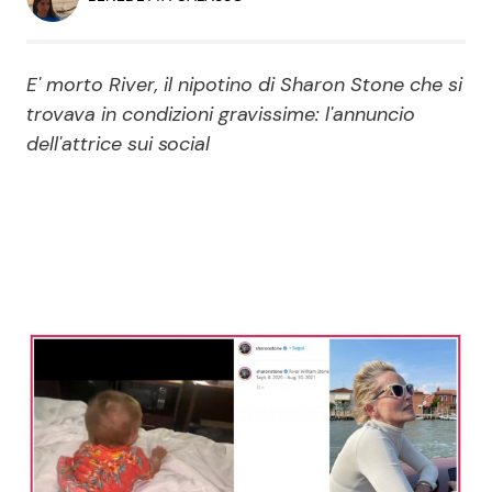
Economia
Fiction e Serie TV
Persone Scomparse
Programmi TV
E' morto River, il nipotino di Sharon Stone che si
trovava in condizioni gravissime: l'annuncio
Politica
dell'attrice sui social
Reality e Talent
Soap Opera
ShowBiz
Social News
News Cinema
News dal mondo
News Musica
News Spettacolo