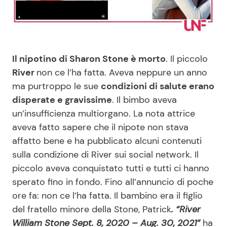
Benessere
Cucina e Ricette
Casa
Consigli di Cucina
Il nipotino di Sharon Stone è morto
. Il piccolo
Moda e Style
Dolci
River
non ce l’ha fatta. Aveva neppure un anno
ma purtroppo le sue
condizioni di salute erano
disperate e gravissime
. Il bimbo aveva
Mondo Mamma
Le Ricette in TV
un’insufficienza multiorgano. La nota attrice
aveva fatto sapere che il nipote non stava
News benessere
Primi Piatti
affatto bene e ha pubblicato alcuni contenuti
sulla condizione di River sui social network. Il
Salute
Ricette Facili e Veloci
piccolo aveva conquistato tutti e tutti ci hanno
sperato fino in fondo. Fino all’annuncio di poche
Viaggi e Turismo
Ricette Feste
ore fa: non ce l’ha fatta. Il bambino era il figlio
del fratello minore della Stone, Patrick
. “River
Festività
Ricette per Bambini
William Stone Sept. 8, 2020 – Aug. 30, 2021”
ha