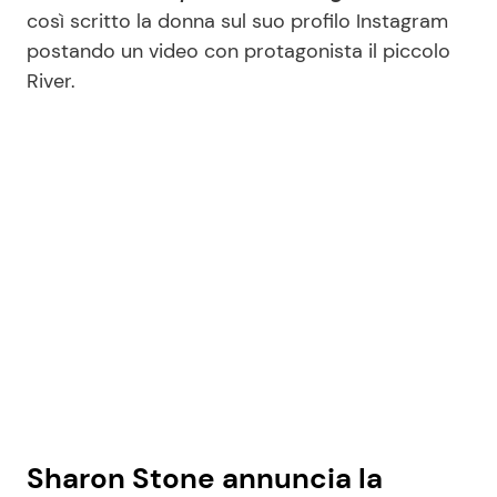
così scritto la donna sul suo profilo Instagram
postando un video con protagonista il piccolo
Seguici
River.
Info
Chi siamo
Disclaimer e Privacy
Redazione
Contattaci
Pubblicità
Privacy Policy
Sharon Stone annuncia la