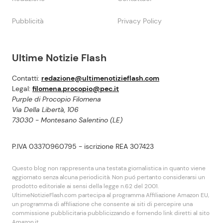
Pubblicità
Privacy Policy
Ultime Notizie Flash
Contatti:
redazione@ultimenotizieflash.com
Legal:
filomena.procopio@pec.it
Purple di Procopio Filomena
Via Della Libertà, 106
73030 - Montesano Salentino (LE)
P.IVA 03370960795 - iscrizione REA 307423
Questo blog non rappresenta una testata giornalistica in quanto viene
aggiornato senza alcuna periodicità. Non puó pertanto considerarsi un
prodotto editoriale ai sensi della legge n.62 del 2001.
UltimeNotizieFlash.com partecipa al programma Affiliazione Amazon EU,
un programma di affiliazione che consente ai siti di percepire una
commissione pubblicitaria pubblicizzando e fornendo link diretti al sito
Amazon.it.