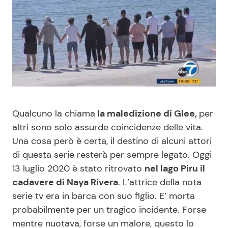
Benessere
Cucina e Ricette
Casa
Consigli di Cucina
Moda e Style
Dolci
Mondo Mamma
Le Ricette in TV
Qualcuno la chiama
la maledizione di Glee,
per
altri sono solo assurde coincidenze delle vita.
News benessere
Primi Piatti
Una cosa però è certa, il destino di alcuni attori
di questa serie resterà per sempre legato. Oggi
Salute
Ricette Facili e Veloci
13 luglio 2020 è stato ritrovato
nel lago Piru il
cadavere di Naya Rivera
. L’attrice della nota
Viaggi e Turismo
Ricette Feste
serie tv era in barca con suo figlio. E’ morta
probabilmente per un tragico incidente. Forse
Festività
Ricette per Bambini
mentre nuotava, forse un malore, questo lo