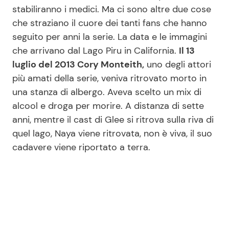
stabiliranno i medici. Ma ci sono altre due cose
che straziano il cuore dei tanti fans che hanno
seguito per anni la serie. La data e le immagini
Seguici
che arrivano dal Lago Piru in California.
Il 13
luglio del 2013 Cory Monteith,
uno degli attori
più amati della serie, veniva ritrovato morto in
una stanza di albergo. Aveva scelto un mix di
Info
alcool e droga per morire. A distanza di sette
Chi siamo
anni, mentre il cast di Glee si ritrova sulla riva di
quel lago, Naya viene ritrovata, non è viva, il suo
Disclaimer e Privacy
cadavere viene riportato a terra.
Redazione
Contattaci
Pubblicità
Privacy Policy