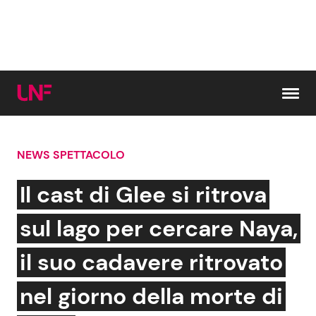
Vai al contenuto
NEWS SPETTACOLO
Cerca:
Il cast di Glee si ritrova
News e Cronaca
Gossip e TV
sul lago per cercare Naya,
Attualità Italiana
Bellezze VIP
il suo cadavere ritrovato
Dal Mondo
Coppie VIP
nel giorno della morte di