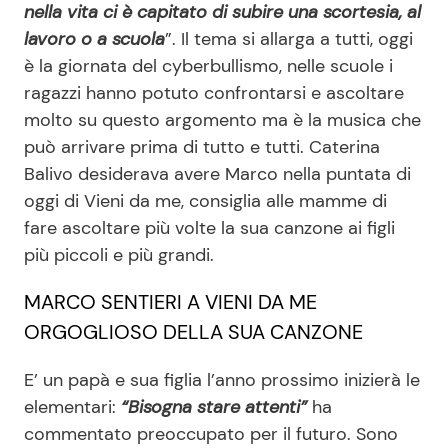
nella vita ci è capitato di subire una scortesia, al
lavoro o a scuola
”. Il tema si allarga a tutti, oggi
è la giornata del cyberbullismo, nelle scuole i
Seguici
ragazzi hanno potuto confrontarsi e ascoltare
molto su questo argomento ma è la musica che
può arrivare prima di tutto e tutti. Caterina
Balivo desiderava avere Marco nella puntata di
Info
oggi di Vieni da me, consiglia alle mamme di
Chi siamo
fare ascoltare più volte la sua canzone ai figli
più piccoli e più grandi.
Disclaimer e Privacy
Redazione
MARCO SENTIERI A VIENI DA ME
ORGOGLIOSO DELLA SUA CANZONE
Contattaci
Pubblicità
E’ un papà e sua figlia l’anno prossimo inizierà le
Privacy Policy
elementari:
“Bisogna stare attenti”
ha
commentato preoccupato per il futuro. Sono