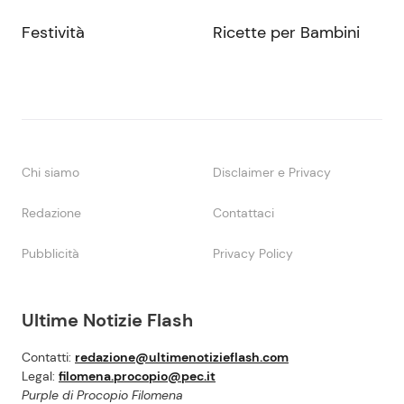
Festività
Ricette per Bambini
Chi siamo
Disclaimer e Privacy
Redazione
Contattaci
Pubblicità
Privacy Policy
Ultime Notizie Flash
Contatti:
redazione@ultimenotizieflash.com
Legal:
filomena.procopio@pec.it
Purple di Procopio Filomena