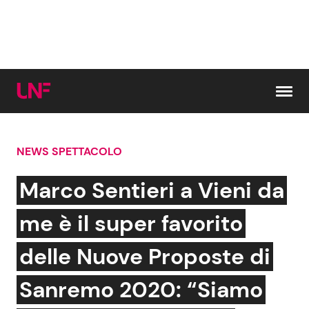
Vai al contenuto
NEWS SPETTACOLO
Cerca:
Marco Sentieri a Vieni da
News e Cronaca
Gossip e TV
me è il super favorito
Attualità Italiana
Bellezze VIP
delle Nuove Proposte di
Dal Mondo
Coppie VIP
Sanremo 2020: “Siamo