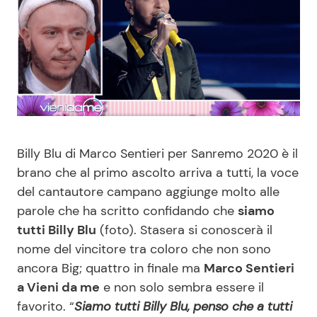
Benessere
Cucina e Ricette
Casa
Consigli di Cucina
Moda e Style
Dolci
Mondo Mamma
Le Ricette in TV
Billy Blu di Marco Sentieri per Sanremo 2020 è il
brano che al primo ascolto arriva a tutti, la voce
News benessere
Primi Piatti
del cantautore campano aggiunge molto alle
parole che ha scritto confidando che
siamo
Salute
Ricette Facili e Veloci
tutti Billy Blu
(foto). Stasera si conoscerà il
nome del vincitore tra coloro che non sono
Viaggi e Turismo
Ricette Feste
ancora Big; quattro in finale ma
Marco Sentieri
a Vieni da me
e non solo sembra essere il
Festività
Ricette per Bambini
favorito. “
Siamo tutti Billy Blu, penso che a tutti