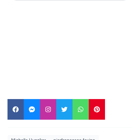
Michelle Hunziker
pierfrancesco favino