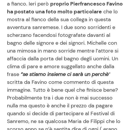
a fianco. Ieri però
proprio Pierfrancesco Favino
ha postato una foto molto particolare
che lo
mostra al fianco della sua collega in questa
Seguici
avventura sanremese. I due sono sorridenti e
scherzano facendosi fotografate davanti al
bagno delle signore e dei signori. Michelle con
una mimosa in mano sorride mentre l’attore si
Info
affaccia dalla porta del bagno degli uomini. Un
Chi siamo
clima di pare e amore suggellato anche dalla
frase
“se stiamo insieme ci sarà un perchè
”
Disclaimer e Privacy
scritta da Favino come commento di questa
Redazione
immagine. Tutto è bene quel che finisce bene?
Contattaci
Probabilmente tra i due non è mai successo
nulla ma questo è anche il prezzo da pagare
Pubblicità
quando si decide di partecipare al Festival di
Privacy Policy
Sanremo, ne sa qualcosa Maria de Filippi che lo
scorso anno se n’è sentita dire di ogni ( erano