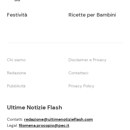
Festività
Ricette per Bambini
Chi siamo
Disclaimer e Privacy
Redazione
Contattaci
Pubblicità
Privacy Policy
Ultime Notizie Flash
Contatti:
redazione@ultimenotizieflash.com
Legal:
filomena.procopio@pec.it