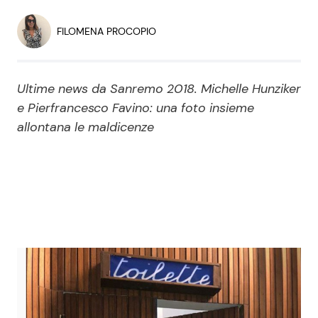
Economia
Fiction e Serie TV
FILOMENA PROCOPIO
Persone Scomparse
Programmi TV
Ultime news da Sanremo 2018. Michelle Hunziker
Politica
Reality e Talent
e Pierfrancesco Favino: una foto insieme
allontana le maldicenze
Soap Opera
ShowBiz
Social News
News Cinema
News dal mondo
News Musica
News Spettacolo