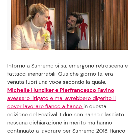
Benessere
Cucina e Ricette
Casa
Consigli di Cucina
Moda e Style
Dolci
Mondo Mamma
Le Ricette in TV
Intorno a Sanremo si sa, emergono retroscena e
fattacci inenarrabili. Qualche giorno fa, era
News benessere
Primi Piatti
venuta fuori una voce secondo la quale,
Michelle Hunziker e Pierfrancesco Favino
Salute
Ricette Facili e Veloci
avessero litigato e mal avrebbero digerito il
dover lavorare fianco a fianco
in questa
Viaggi e Turismo
Ricette Feste
edizione del Festival. I due non hanno rilasciato
nessuna dichiarazione in merito ma hanno
Festività
Ricette per Bambini
continuato a lavorare per Sanremo 2018, fianco