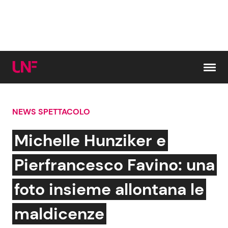
Vai al contenuto
NEWS SPETTACOLO
Cerca:
Michelle Hunziker e
News e Cronaca
Gossip e TV
Pierfrancesco Favino: una
Attualità Italiana
Bellezze VIP
foto insieme allontana le
Dal Mondo
Coppie VIP
maldicenze