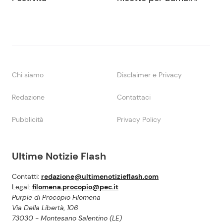
Chi siamo
Disclaimer e Privacy
Redazione
Contattaci
Pubblicità
Privacy Policy
Ultime Notizie Flash
Contatti:
redazione@ultimenotizieflash.com
Legal:
filomena.procopio@pec.it
Purple di Procopio Filomena
Via Della Libertà, 106
73030 - Montesano Salentino (LE)