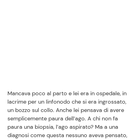
Seguici
Info
Chi siamo
Disclaimer e Privacy
Redazione
Mancava poco al parto e lei era in ospedale, in
lacrime per un linfonodo che si era ingrossato,
Contattaci
un bozzo sul collo. Anche lei pensava di avere
Pubblicità
semplicemente paura dell’ago. A chi non fa
Privacy Policy
paura una biopsia, l’ago aspirato? Ma a una
diagnosi come questa nessuno aveva pensato,