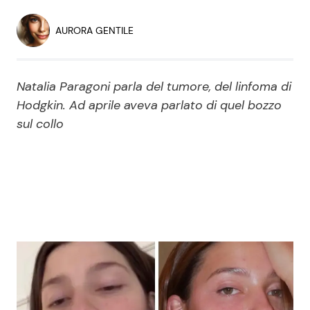
Economia
Fiction e Serie TV
AURORA GENTILE
Persone Scomparse
Programmi TV
Natalia Paragoni parla del tumore, del linfoma di
Politica
Reality e Talent
Hodgkin. Ad aprile aveva parlato di quel bozzo
sul collo
Soap Opera
ShowBiz
Social News
News Cinema
News dal mondo
News Musica
News Spettacolo