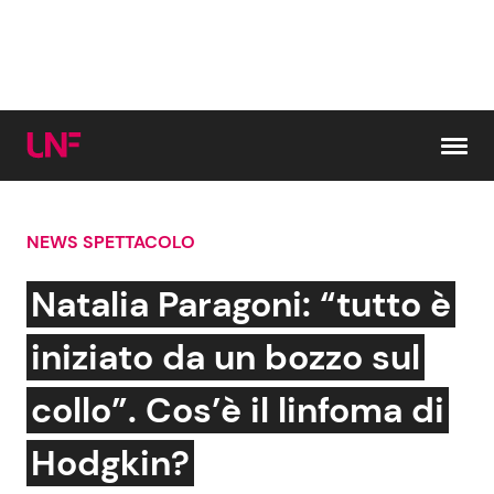
Vai al contenuto
NEWS SPETTACOLO
Cerca:
Natalia Paragoni: “tutto è
News e Cronaca
Gossip e TV
iniziato da un bozzo sul
Attualità Italiana
Bellezze VIP
collo”. Cos’è il linfoma di
Dal Mondo
Coppie VIP
Hodgkin?