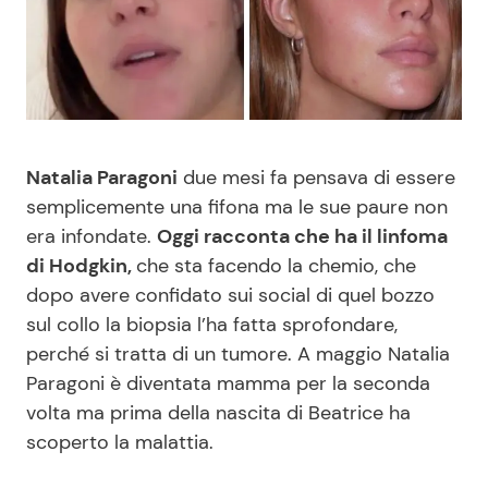
Benessere
Cucina e Ricette
Casa
Consigli di Cucina
Moda e Style
Dolci
Natalia Paragoni
due mesi fa pensava di essere
semplicemente una fifona ma le sue paure non
Mondo Mamma
Le Ricette in TV
era infondate.
Oggi racconta che ha il linfoma
di Hodgkin,
che sta facendo la chemio, che
News benessere
Primi Piatti
dopo avere confidato sui social di quel bozzo
sul collo la biopsia l’ha fatta sprofondare,
Salute
Ricette Facili e Veloci
perché si tratta di un tumore. A maggio Natalia
Paragoni è diventata mamma per la seconda
Viaggi e Turismo
Ricette Feste
volta ma prima della nascita di Beatrice ha
scoperto la malattia.
Festività
Ricette per Bambini