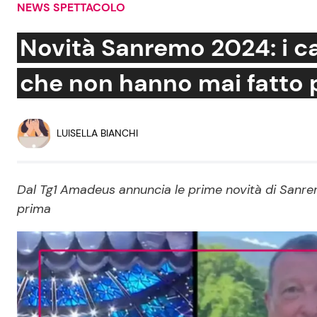
NEWS SPETTACOLO
Soap Opera
Novità Sanremo 2024: i c
che non hanno mai fatto pr
Social News
Benessere
News dal mondo
Casa
LUISELLA BIANCHI
Moda e Style
Mondo Mamma
Dal Tg1 Amadeus annuncia le prime novità di Sanrem
prima
News benessere
Salute
Viaggi e Turismo
Festività