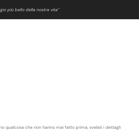
gio più bello della nostra vita”
ShowBiz
News Cinema
News Musica
News Spettacolo
o qualcosa che non hanno mai fatto prima, svelati i dettagli