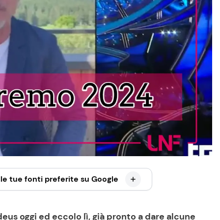
le tue fonti preferite su Google
us oggi ed eccolo lì, già pronto a dare alcune