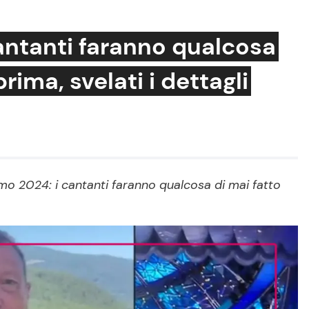
antanti faranno qualcosa
ima, svelati i dettagli
Cucina e Ricette
Consigli di Cucina
Dolci
Le Ricette in TV
o 2024: i cantanti faranno qualcosa di mai fatto
Primi Piatti
Ricette Facili e Veloci
Ricette Feste
Ricette per Bambini