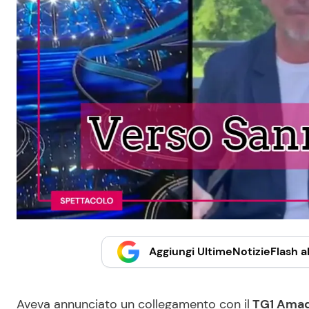
Aggiungi UltimeNotizieFlash al
Aveva annunciato un collegamento con il
TG1 Amade