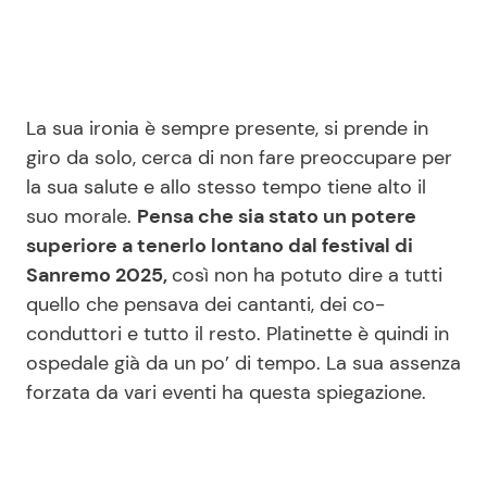
Seguici
La sua ironia è sempre presente, si prende in
giro da solo, cerca di non fare preoccupare per
la sua salute e allo stesso tempo tiene alto il
Info
suo morale.
Pensa che sia stato un potere
superiore a tenerlo lontano dal festival di
Chi siamo
Sanremo 2025,
così non ha potuto dire a tutti
Disclaimer e Privacy
quello che pensava dei cantanti, dei co-
Redazione
conduttori e tutto il resto. Platinette è quindi in
ospedale già da un po’ di tempo. La sua assenza
Contattaci
forzata da vari eventi ha questa spiegazione.
Pubblicità
Privacy Policy