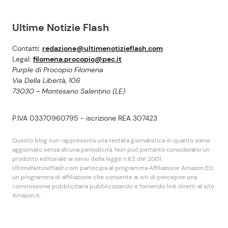
Ultime Notizie Flash
Contatti:
redazione@ultimenotizieflash.com
Legal:
filomena.procopio@pec.it
Purple di Procopio Filomena
Via Della Libertà, 106
73030 - Montesano Salentino (LE)
P.IVA 03370960795 - iscrizione REA 307423
Questo blog non rappresenta una testata giornalistica in quanto viene
aggiornato senza alcuna periodicità. Non puó pertanto considerarsi un
prodotto editoriale ai sensi della legge n.62 del 2001.
UltimeNotizieFlash.com partecipa al programma Affiliazione Amazon EU,
un programma di affiliazione che consente ai siti di percepire una
commissione pubblicitaria pubblicizzando e fornendo link diretti al sito
Amazon.it.