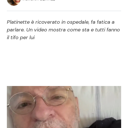
Economia
Fiction e Serie TV
Persone Scomparse
Programmi TV
Platinette è ricoverato in ospedale, fa fatica a
parlare. Un video mostra come sta e tutti fanno
Politica
il tifo per lui
Reality e Talent
Soap Opera
ShowBiz
Social News
News Cinema
News dal mondo
News Musica
News Spettacolo