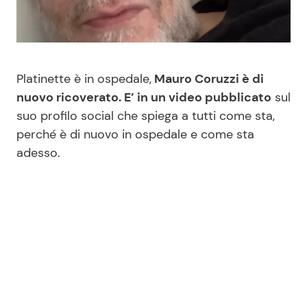
Benessere
Cucina e Ricette
Casa
Consigli di Cucina
Platinette è in ospedale,
Mauro Coruzzi è di
Moda e Style
Dolci
nuovo ricoverato. E’ in un video pubblicato
sul
suo profilo social che spiega a tutti come sta,
perché è di nuovo in ospedale e come sta
Mondo Mamma
Le Ricette in TV
adesso.
News benessere
Primi Piatti
Salute
Ricette Facili e Veloci
Viaggi e Turismo
Ricette Feste
Festività
Ricette per Bambini