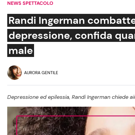
NEWS SPETTACOLO
Soap Opera
Randi Ingerman combatte 
depressione, confida quan
Social News
Benessere
male
News dal mondo
Casa
Moda e Style
AURORA GENTILE
Mondo Mamma
News benessere
Depressione ed epilessia, Randi Ingerman chiede ai
Salute
Viaggi e Turismo
Festività