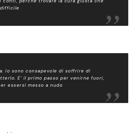
 i conti, perché trovare la cura giusta che
difficile
. Io sono consapevole di soffrire di
erlo. E’ il primo passo per venirne fuori,
per essersi messo a nudo