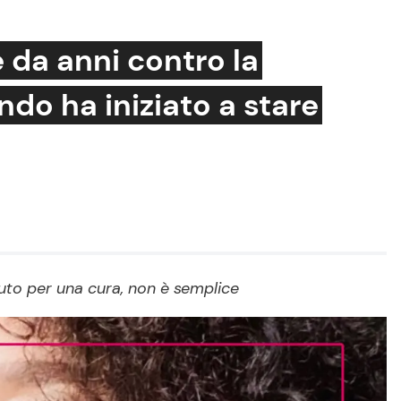
da anni contro la
do ha iniziato a stare
Cucina e Ricette
Consigli di Cucina
Dolci
Le Ricette in TV
Primi Piatti
uto per una cura, non è semplice
Ricette Facili e Veloci
Ricette Feste
Ricette per Bambini