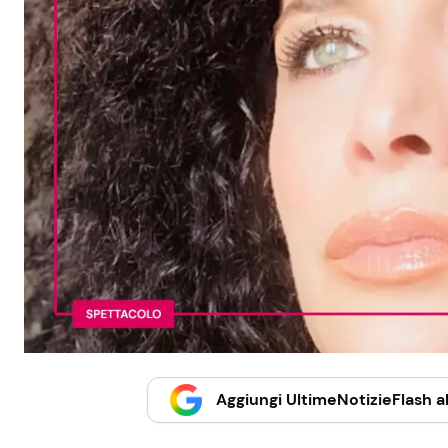
Aggiungi UltimeNotizieFlash al