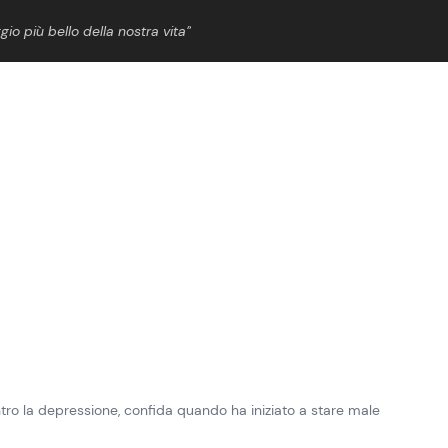
gio più bello della nostra vita”
ShowBiz
News Cinema
News Musica
News Spettacolo
o la depressione, confida quando ha iniziato a stare male