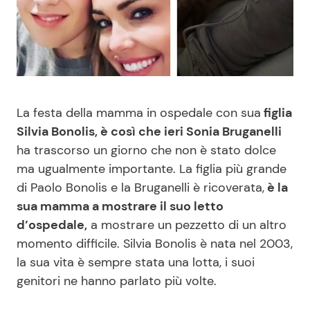
Benessere
Cucina e Ricette
Casa
Consigli di Cucina
Moda e Style
Dolci
La festa della mamma in ospedale con sua
figlia
Silvia Bonolis, è così che ieri Sonia Bruganelli
Mondo Mamma
Le Ricette in TV
ha trascorso un giorno che non è stato dolce
ma ugualmente importante. La figlia più grande
News benessere
Primi Piatti
di Paolo Bonolis e la Bruganelli è ricoverata,
è la
sua mamma a mostrare il suo letto
Salute
Ricette Facili e Veloci
d’ospedale,
a mostrare un pezzetto di un altro
momento difficile. Silvia Bonolis è nata nel 2003,
Viaggi e Turismo
Ricette Feste
la sua vita è sempre stata una lotta, i suoi
genitori ne hanno parlato più volte.
Festività
Ricette per Bambini