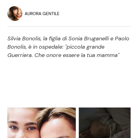
Economia
Fiction e Serie TV
AURORA GENTILE
Persone Scomparse
Programmi TV
Silvia Bonolis, la figlia di Sonia Bruganelli e Paolo
Politica
Reality e Talent
Bonolis, è in ospedale: "piccola grande
Guerriera. Che onore essere la tua mamma"
Soap Opera
ShowBiz
Social News
News Cinema
News dal mondo
News Musica
News Spettacolo