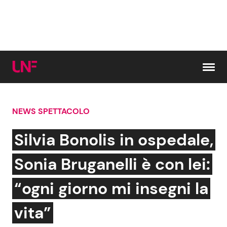
Vai al contenuto
NEWS SPETTACOLO
Cerca:
Silvia Bonolis in ospedale,
News e Cronaca
Gossip e TV
Sonia Bruganelli è con lei:
Attualità Italiana
Bellezze VIP
“ogni giorno mi insegni la
Dal Mondo
Coppie VIP
vita”