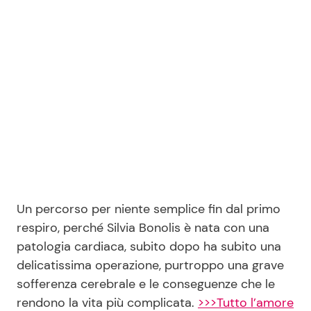
Seguici
Info
Chi siamo
Disclaimer e Privacy
Redazione
Un percorso per niente semplice fin dal primo
respiro, perché Silvia Bonolis è nata con una
Contattaci
patologia cardiaca, subito dopo ha subito una
Pubblicità
delicatissima operazione, purtroppo una grave
Privacy Policy
sofferenza cerebrale e le conseguenze che le
rendono la vita più complicata.
>>>Tutto l’amore