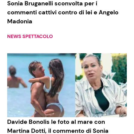
Sonia Bruganelli sconvolta per i
commenti cattivi contro di lei e Angelo
Madonia
Seguici
NEWS SPETTACOLO
Info
Chi siamo
Disclaimer e Privacy
Redazione
Contattaci
Pubblicità
Davide Bonolis le foto al mare con
Privacy Policy
Martina Dotti, il commento di Sonia