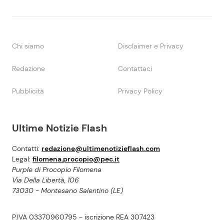
Chi siamo
Disclaimer e Privacy
Redazione
Contattaci
Pubblicità
Privacy Policy
Ultime Notizie Flash
Contatti:
redazione@ultimenotizieflash.com
Legal:
filomena.procopio@pec.it
Purple di Procopio Filomena
Via Della Libertà, 106
73030 - Montesano Salentino (LE)
P.IVA 03370960795 - iscrizione REA 307423