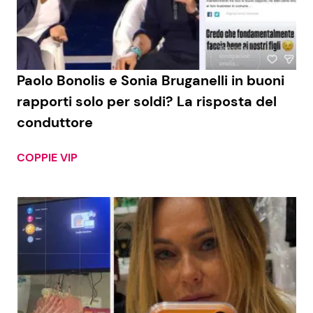
Economia
Fiction e Serie TV
Persone Scomparse
Programmi TV
Paolo Bonolis e Sonia Bruganelli in buoni
Politica
Reality e Talent
rapporti solo per soldi? La risposta del
conduttore
Soap Opera
COPPIE VIP
ShowBiz
Social News
News Cinema
News dal mondo
News Musica
News Spettacolo