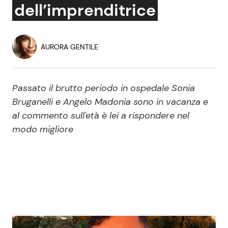
dell’imprenditrice
Economia
Fiction e Serie TV
Persone Scomparse
Programmi TV
AURORA GENTILE
Politica
Reality e Talent
Passato il brutto periodo in ospedale Sonia
Soap Opera
Bruganelli e Angelo Madonia sono in vacanza e
al commento sull'età è lei a rispondere nel
modo migliore
ShowBiz
Social News
News Cinema
News dal mondo
News Musica
News Spettacolo