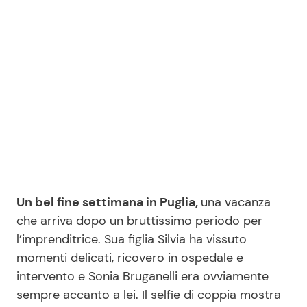
Seguici
Info
Chi siamo
Disclaimer e Privacy
Un bel fine settimana in Puglia,
una vacanza
Redazione
che arriva dopo un bruttissimo periodo per
Contattaci
l’imprenditrice. Sua figlia Silvia ha vissuto
Pubblicità
momenti delicati, ricovero in ospedale e
intervento e Sonia Bruganelli era ovviamente
Privacy Policy
sempre accanto a lei. Il selfie di coppia mostra