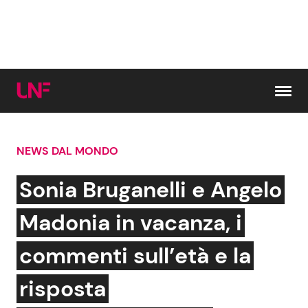
Vai al contenuto
NEWS DAL MONDO
Cerca:
Sonia Bruganelli e Angelo
News e Cronaca
Gossip e TV
Madonia in vacanza, i
Attualità Italiana
Bellezze VIP
commenti sull’età e la
Dal Mondo
Coppie VIP
risposta