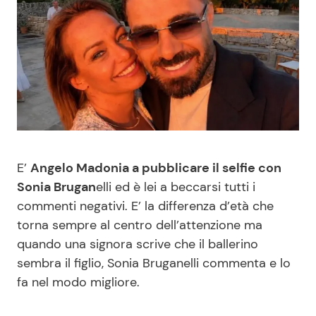
Benessere
Cucina e Ricette
Casa
Consigli di Cucina
Moda e Style
Dolci
Mondo Mamma
Le Ricette in TV
E’
Angelo Madonia a pubblicare il selfie con
News benessere
Primi Piatti
Sonia Brugan
elli ed è lei a beccarsi tutti i
commenti negativi. E’ la differenza d’età che
Salute
Ricette Facili e Veloci
torna sempre al centro dell’attenzione ma
quando una signora scrive che il ballerino
Viaggi e Turismo
Ricette Feste
sembra il figlio, Sonia Bruganelli commenta e lo
fa nel modo migliore.
Festività
Ricette per Bambini